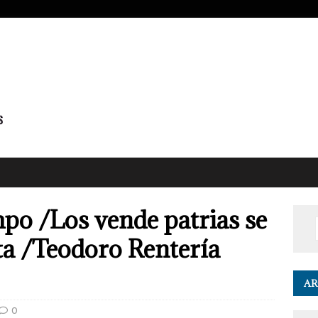
po /Los vende patrias se
a /Teodoro Rentería
AR
0