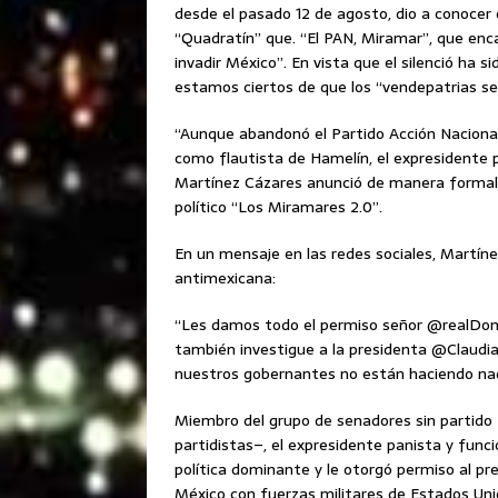
desde el pasado 12 de agosto, dio a conocer
“Quadratín” que. “El PAN, Miramar”, que en
invadir México”. En vista que el silenció ha s
estamos ciertos de que los “vendepatrias 
“Aunque abandonó el Partido Acción Nacional
como flautista de Hamelín, el expresidente
Martínez Cázares anunció de manera formal y
político “Los Miramares 2.0”.
En un mensaje en las redes sociales, Martíne
antimexicana:
“Les damos todo el permiso señor @realDon
también investigue a la presidenta @Claudia
nuestros gobernantes no están haciendo na
Miembro del grupo de senadores sin partido
partidistas–, el expresidente panista y func
política dominante y le otorgó permiso al p
México con fuerzas militares de Estados Unid