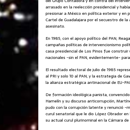
del Grupo Contadora y en contra del interve
arrasado en la reelección presidencial y habí
presionar a México en política exterior y en p
Cartel de Guadalajara por el secuestro de l
asesinato.
En 1985, con el apoyo político del PAN, Reag
campañas políticas de intervencionismo polít
casa presidencial de Los Pinos fue construir 
nacionales -sin el PAN, evidentemente- para 
El resultado electoral de julio de 1985 repre
al PRI y solo 10 al PAN, y la estrategia de 
la alianza estratégica antinacional de EU-PA
De formación ideológica panista, convencido 
Hamelín y su discurso anticorrupción, Martín
pudo con la corrupción latente y renunció -m
curul senatorial que le dio López Obrador en
su actual curul plurinominal en la Cámara de