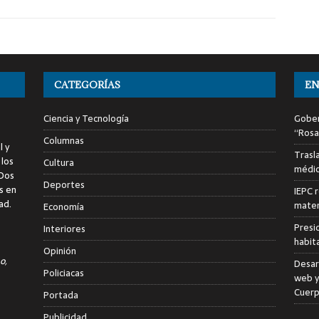
CATEGORÍAS
EN
Ciencia y Tecnología
Gober
“Rosa
Columnas
l y
Trasl
 los
Cultura
médic
 Dos
Deportes
s en
IEPC r
ad.
mater
Economía
Presid
Interiores
habit
Opinión
o,
Desar
Policiacas
web y 
Cuerp
Portada
Publicidad