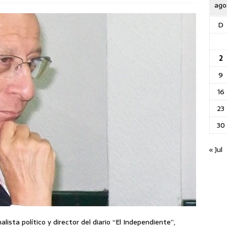
ago
D
2
9
16
23
30
« Jul
ista político y director del diario “El Independiente”,