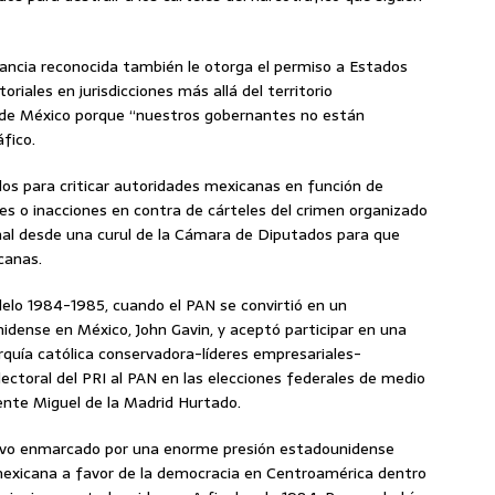
litancia reconocida también le otorga el permiso a Estados
oriales en jurisdicciones más allá del territorio
a de México porque “nuestros gobernantes no están
fico.
os para criticar autoridades mexicanas en función de
ones o inacciones en contra de cárteles del crimen organizado
nal desde una curul de la Cámara de Diputados para que
canas.
elo 1984-1985, cuando el PAN se convirtió en un
idense en México, John Gavin, y aceptó participar en una
arquía católica conservadora-líderes empresariales-
ectoral del PRI al PAN en las elecciones federales de medio
ente Miguel de la Madrid Hurtado.
tuvo enmarcado por una enorme presión estadounidense
 mexicana a favor de la democracia en Centroamérica dentro