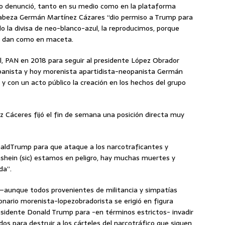
 o denunció, tanto en su medio como en la plataforma
cabeza Germán Martínez Cázares “dio permiso a Trump para
ido la divisa de neo-blanco-azul, la reproducimos, porque
se dan como en maceta.
, PAN en 2018 para seguir al presidente López Obrador
 panista y hoy morenista apartidista-neopanista Germán
 con un acto público la creación en los hechos del grupo
z Cáceres fijó el fin de semana una posición directa muy
aldTrump para que ataque a los narcotraficantes y
shein (sic) estamos en peligro, hay muchas muertes y
da”.
 –aunque todos provenientes de militancia y simpatías
ionario morenista-lopezobradorista se erigió en figura
residente Donald Trump para -en términos estrictos- invadir
os para destruir a los cárteles del narcotráfico que siguen