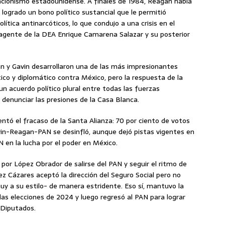
ncionismo estadounidense. A finales de 1984, Reagan había
a logrado un bono político sustancial que le permitió
olítica antinarcóticos, lo que condujo a una crisis en el
a agente de la DEA Enrique Camarena Salazar y su posterior
an y Gavin desarrollaron una de las más impresionantes
ico y diplomático contra México, pero la respuesta de la
un acuerdo político plural entre todas las fuerzas
denunciar las presiones de la Casa Blanca.
sentó el fracaso de la Santa Alianza: 70 por ciento de votos
Gavin-Reagan-PAN se desinfló, aunque dejó pistas vigentes en
N en la lucha por el poder en México.
por López Obrador de salirse del PAN y seguir el ritmo de
ez Cázares aceptó la dirección del Seguro Social pero no
uy a su estilo- de manera estridente. Eso sí, mantuvo la
 las elecciones de 2024 y luego regresó al PAN para lograr
 Diputados.