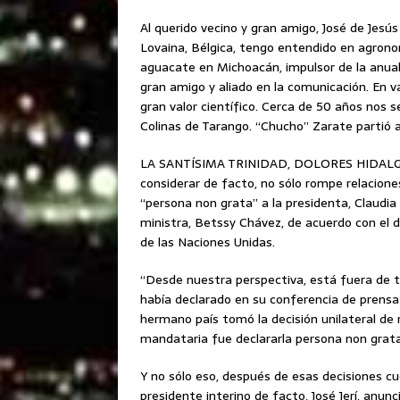
Al querido vecino y gran amigo, José de Jesú
Lovaina, Bélgica, tengo entendido en agron
aguacate en Michoacán, impulsor de la anual
gran amigo y aliado en la comunicación. En va
gran valor científico. Cerca de 50 años nos 
Colinas de Tarango. “Chucho” Zarate partió 
LA SANTÍSIMA TRINIDAD, DOLORES HIDALGO,
considerar de facto, no sólo rompe relacion
“persona non grata” a la presidenta, Claudia
ministra, Betssy Chávez, de acuerdo con el de
de las Naciones Unidas.
“Desde nuestra perspectiva, está fuera de t
había declarado en su conferencia de prensa
hermano país tomó la decisión unilateral de 
mandataria fue declararla persona non grata
Y no sólo eso, después de esas decisiones cu
presidente interino de facto, José Jerí, anun