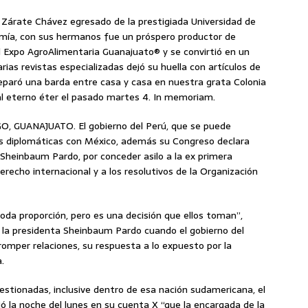
s Zárate Chávez egresado de la prestigiada Universidad de
omía, con sus hermanos fue un próspero productor de
 Expo AgroAlimentaria Guanajuato® y se convirtió en un
rias revistas especializadas dejó su huella con artículos de
separó una barda entre casa y casa en nuestra grata Colonia
al eterno éter el pasado martes 4. In memoriam.
 GUANAJUATO. El gobierno del Perú, que se puede
es diplomáticas con México, además su Congreso declara
 Sheinbaum Pardo, por conceder asilo a la ex primera
recho internacional y a los resolutivos de la Organización
oda proporción, pero es una decisión que ellos toman”,
 la presidenta Sheinbaum Pardo cuando el gobierno del
romper relaciones, su respuesta a lo expuesto por la
.
estionadas, inclusive dentro de esa nación sudamericana, el
ció la noche del lunes en su cuenta X “que la encargada de la