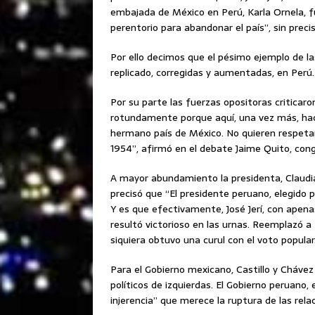
embajada de México en Perú, Karla Ornela, fu
perentorio para abandonar el país”, sin prec
Por ello decimos que el pésimo ejemplo de la
replicado, corregidas y aumentadas, en Perú.
Por su parte las fuerzas opositoras criticaro
rotundamente porque aquí, una vez más, hace
hermano país de México. No quieren respetar
1954”, afirmó en el debate Jaime Quito, congr
A mayor abundamiento la presidenta, Claudia
precisó que “El presidente peruano, elegido 
Y es que efectivamente, José Jerí, con apena
resultó victorioso en las urnas. Reemplazó a 
siquiera obtuvo una curul con el voto popula
Para el Gobierno mexicano, Castillo y Chávez
políticos de izquierdas. El Gobierno peruano
injerencia” que merece la ruptura de las relac