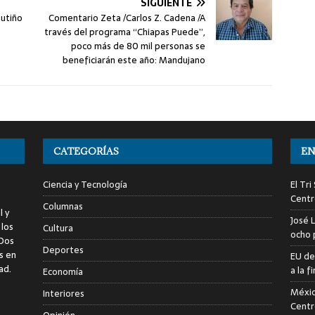
SIGUIENTE
utiño
Comentario Zeta /Carlos Z. Cadena /A
través del programa “Chiapas Puede”,
poco más de 80 mil personas se
beneficiarán este año: Mandujano
CATEGORÍAS
EN
Ciencia y Tecnología
El Tr
Centr
Columnas
l y
José 
 los
Cultura
ocho 
 Dos
Deportes
s en
EU de
ad.
a la 
Economía
Méxic
Interiores
Centr