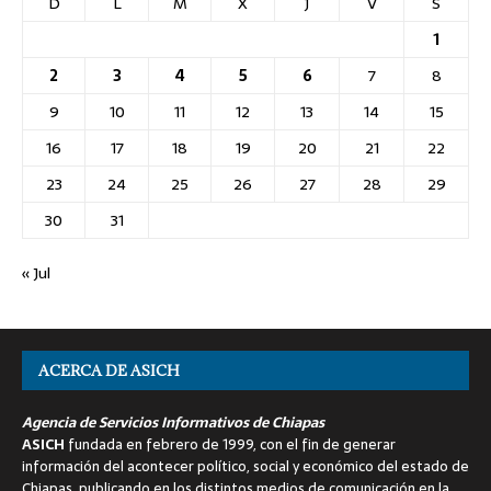
D
L
M
X
J
V
S
1
2
3
4
5
6
7
8
9
10
11
12
13
14
15
16
17
18
19
20
21
22
23
24
25
26
27
28
29
30
31
« Jul
ACERCA DE ASICH
Agencia de Servicios Informativos de Chiapas
ASICH
fundada en febrero de 1999, con el fin de generar
información del acontecer político, social y económico del estado de
Chiapas, publicando en los distintos medios de comunicación en la