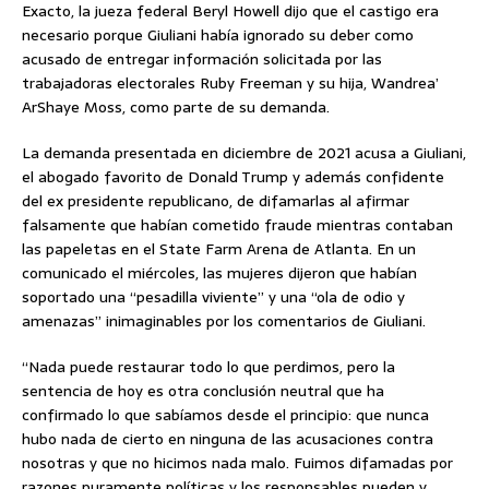
Exacto, la jueza federal Beryl Howell dijo que el castigo era
necesario porque Giuliani había ignorado su deber como
acusado de entregar información solicitada por las
trabajadoras electorales Ruby Freeman y su hija, Wandrea’
ArShaye Moss, como parte de su demanda.
La demanda presentada en diciembre de 2021 acusa a Giuliani,
el abogado favorito de Donald Trump y además confidente
del ex presidente republicano, de difamarlas al afirmar
falsamente que habían cometido fraude mientras contaban
las papeletas en el State Farm Arena de Atlanta. En un
comunicado el miércoles, las mujeres dijeron que habían
soportado una “pesadilla viviente” y una “ola de odio y
amenazas” inimaginables por los comentarios de Giuliani.
“Nada puede restaurar todo lo que perdimos, pero la
sentencia de hoy es otra conclusión neutral que ha
confirmado lo que sabíamos desde el principio: que nunca
hubo nada de cierto en ninguna de las acusaciones contra
nosotras y que no hicimos nada malo. Fuimos difamadas por
razones puramente políticas y los responsables pueden y