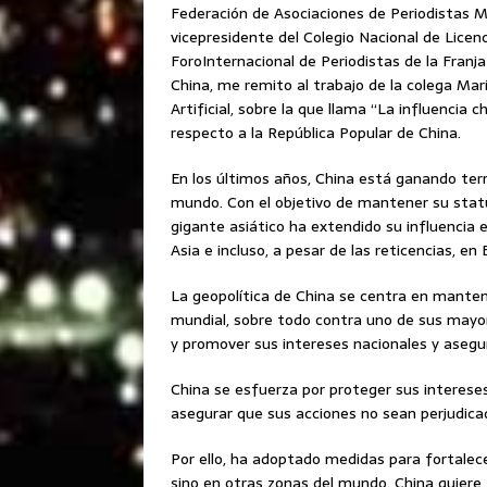
Federación de Asociaciones de Periodistas M
vicepresidente del Colegio Nacional de Licen
ForoInternacional de Periodistas de la Franja
China, me remito al trabajo de la colega Mar
Artificial, sobre la que llama “La influencia
respecto a la República Popular de China.
En los últimos años, China está ganando ter
mundo. Con el objetivo de mantener su status
gigante asiático ha extendido su influencia 
Asia e incluso, a pesar de las reticencias, en 
La geopolítica de China se centra en manten
mundial, sobre todo contra uno de sus mayore
y promover sus intereses nacionales y asegura
China se esfuerza por proteger sus intereses 
asegurar que sus acciones no sean perjudica
Por ello, ha adoptado medidas para fortalecer
sino en otras zonas del mundo. China quiere 