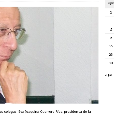
ago
D
2
9
16
23
30
« Jul
 colegas, Eva Joaquina Guerrero Ríos, presidenta de la