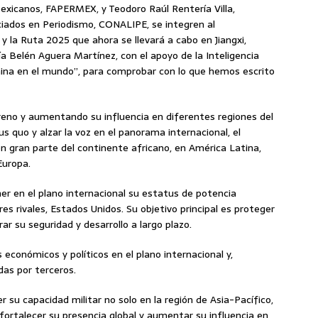
exicanos, FAPERMEX, y Teodoro Raúl Rentería Villa,
ciados en Periodismo, CONALIPE, se integren al
 y la Ruta 2025 que ahora se llevará a cabo en Jiangxi,
ía Belén Aguera Martínez, con el apoyo de la Inteligencia
 china en el mundo”, para comprobar con lo que hemos escrito
reno y aumentando su influencia en diferentes regiones del
 quo y alzar la voz en el panorama internacional, el
en gran parte del continente africano, en América Latina,
Europa.
er en el plano internacional su estatus de potencia
s rivales, Estados Unidos. Su objetivo principal es proteger
r su seguridad y desarrollo a largo plazo.
económicos y políticos en el plano internacional y,
das por terceros.
 su capacidad militar no solo en la región de Asia-Pacífico,
fortalecer su presencia global y aumentar su influencia en