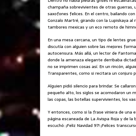
Dentro no había piedras grises ni escalinata
champaña sobrevivientes de otras guerras,
saxofones felices. En el centro, bailando co
Gonzalo Martré, girando con la Lupiskaya a
tambores mexicas y un eco remoto de himnos
En una mesa cercana, un tipo de lentes grues
discutía con alguien sobre las mejores formas
autocensura. Más allá, un lector de Fantoma
donde la amenaza elegante derribaba dictad
no se imprimen cosas así. En un rincón, algui
Transparentes, como si recitara un conjuro p
Alguien pidió silencio para brindar. Se callar
pequeño alto, los siglos se acomodaron un 
las copas, las botellas supervivientes, los vas
Y entonces, como si la frase viniera de una 
página escaneada de La Avispa Roja y de la b
escuchó: ¡Feliz Navidad 97! ¡Felices transcu