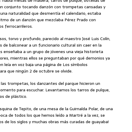
s: había mesas de madera, tarros de pulque, botellas de
 un conjunto tocando danzón con trompetas cansadas y
n una naturalidad que desmentía el calendario, estaba
l ritmo de un danzón que mezclaba Pérez Prado con
 ferrocarrileros.
os, torvo y profundo, parecido al maestro José Luis Colín,
 de balconear a un funcionario cultural sin caer en la
s enseñaba a un grupo de jóvenes una vieja historieta
ores, mientras ellos se preguntaban por qué demonios ya
en leía en voz baja una página de Los símbolos
ara que ningún 2 de octubre se olvide.
on las trompetas, los danzantes del parque hicieron un
momento para escuchar. Levantamos los tarros de pulque,
os de plástico.
esquina de Tepito, de una mesa de la Guirnalda Polar, de una
oca de todos los que hemos leído a Martré a la vez, se
rsos de los siglos y muchas obras más curadas de guayaba!