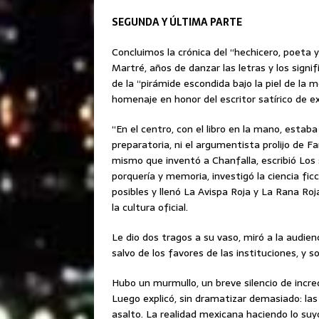
SEGUNDA Y ÚLTIMA PARTE
Concluimos la crónica del “hechicero, poeta 
Martré, años de danzar las letras y los sign
de la “pirámide escondida bajo la piel de la m
homenaje en honor del escritor satírico d
“En el centro, con el libro en la mano, estab
preparatoria, ni el argumentista prolijo de F
mismo que inventó a Chanfalla, escribió Lo
porquería y memoria, investigó la ciencia f
posibles y llenó La Avispa Roja y La Rana R
la cultura oficial.
Le dio dos tragos a su vaso, miró a la audien
salvo de los favores de las instituciones, y s
Hubo un murmullo, un breve silencio de incred
Luego explicó, sin dramatizar demasiado: las c
asalto. La realidad mexicana haciendo lo suy