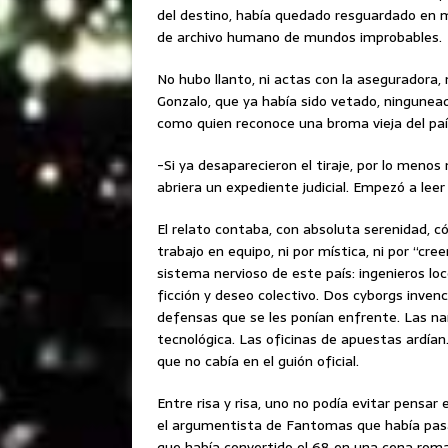
del destino, había quedado resguardado en m
de archivo humano de mundos improbables.
No hubo llanto, ni actas con la aseguradora, 
Gonzalo, que ya había sido vetado, ningunead
como quien reconoce una broma vieja del país
-Si ya desaparecieron el tiraje, por lo menos
abriera un expediente judicial. Empezó a leer
El relato contaba, con absoluta serenidad, c
trabajo en equipo, ni por mística, ni por “cr
sistema nervioso de este país: ingenieros loc
ficción y deseo colectivo. Dos cyborgs invenci
defensas que se les ponían enfrente. Las na
tecnológica. Las oficinas de apuestas ardía
que no cabía en el guión oficial.
Entre risa y risa, uno no podía evitar pensar 
el argumentista de Fantomas que había pasa
que había convertido el 68 en una cena roman