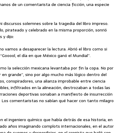
anos de un comentarista de ciencia ficción, una especie
ni discursos solemnes sobre la tragedia del libro impreso.
o, pirateado y celebrado en la misma proporción, sonrió
 y dijo:
 no vamos a desaparecer la lectura. Abrió el libro como si
 “Gooool, el día en que México ganó el Mundial”.
ómo la selección mexicana levantaba por fin la copa. No por
eer en grande”, sino por algo mucho más lógico dentro del
os, conspiradores, una alianza improbable entre ciencia
bles, infiltrados en la alineación, destrozaban a todas las
rraciones deportivas sonaban a manifiesto de insurrección
n. Los comentaristas no sabían qué hacer con tanto milagro
en el ingeniero químico que había detrás de esa historia, en
do años imaginando complots internacionales, en el autor
a de cuerpos y desperdicios, en el cronista que bailó con