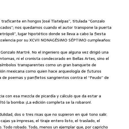
y traficante en hongos José Tlatelpas”, titulada “Gonzalo
ificados”; nos quedamos cuando el autor transpone la puerta
etrópoli”, lugar hipotético donde se lleva a cabo la fiesta
e excelencia por su XCVII NONAGÉSIMO SÉPTIMO cumpleaños:
a Gonzalo Martré. No el ingeniero que alguna vez dirigió una
antomas, ni el cronista condecorado en Bellas Artes, sino el
s símbolos transparentes como un gran banquete de
icción mexicana como quien hace arqueología de futuros
oja de poemas y panfletos sangrientos contra el “Feudo” de
cia con esa mezcla de picardía y cálculo que da estar a
oltó la bomba: ¡La edición completa se la robaron!.
ulidad, dos o tres risas que no supieron en qué tono salir.
ajas ya impresas, el tiraje entero listo, el traslado, el
o. Todo robado. Todo, menos un ejemplar que, por capricho