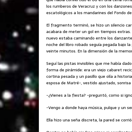
los rumberos de Veracruz y con los danzones d
escatológicos a los mandarines del Fondo de
El fragmento terminó, se hizo un silencio car
acabara de meter un gol en tiempos extras. 
nuevo estaba caminando entre los danzantes,
noche del libro robado seguía pegada bajo la 
veinte minutos. En la dimensión de la memor
Seguí las pistas invisibles que me había dado
forma de pirámide: era un viejo cabaret reci
cortina pesada y un pasillo que olía a histor
esposa de Matré-, vestido ajustado, sonrisa 
-¿Vienes a la fiesta? -preguntó, como si igno
-Vengo a donde haya música, pulque y un se
Ella hizo una seña discreta, la pared se corri