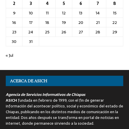
2
3
4
5
6
7
8
9
10
11
12
13
14
15
16
17
18
19
20
21
22
23
24
25
26
27
28
29
30
31
« Jul
ACERCA DE ASICH
Agencia de Servicios Informativos de Chiapas
ASICH
fundada en febrero de 1999, con el fin de generar
información del acontecer político, social y económico del estado de
Chiapas, publicando en los distintos medios de comunicación en la
entidad. Dos años después se transforma en portal de noticias en
internet, donde permanece sirviendo a la sociedad.