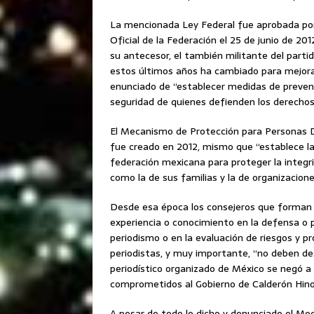
La mencionada Ley Federal fue aprobada por 
Oficial de la Federación el 25 de junio de 20
su antecesor, el también militante del part
estos últimos años ha cambiado para mejor
enunciado de “establecer medidas de prevenci
seguridad de quienes defienden los derechos 
El Mecanismo de Protección para Personas 
fue creado en 2012, mismo que “establece la 
federación mexicana para proteger la integri
como la de sus familias y la de organizacion
Desde esa época los consejeros que forman
experiencia o conocimiento en la defensa o p
periodismo o en la evaluación de riesgos y
periodistas, y muy importante, “no deben de
periodístico organizado de México se negó a
comprometidos al Gobierno de Calderón Hinoj
A pesar de todo lo dicho y denunciado el Me