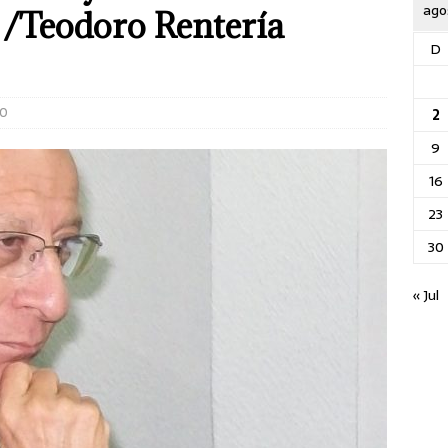
ago
/Teodoro Rentería
D
0
2
9
16
23
30
« Jul