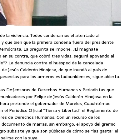
de la violencia. Todos condenamos el atentado al
y que bien que la primera condena fuera del presidente
o Demócrata. La pregunta se impone: ¿El magnate
 en su contra, que cobró tres vidas, seguirá apoyando al
fle”? La denuncia contra el huésped de la cancelada
e de Jesús Calderón Hinojosa, de que inundó al país de
 ganancias para los armeros estadounidenses, sigue abierta.
sonas Defensoras de Derechos Humanos y Periodistas que
municadores por Felipe de Jesús Calderón Hinojosa en la
 ahora pretende el gobernador de Morelos, Cuauhtémoc
n el Periódico Oficial “Tierra y Libertad” el Reglamento de
sores de Derechos Humanos. Con un recurso de los
l documento de marras, sin embargo, el apoyo del gremio
gro subsiste ya que son públicas de cómo se “las gasta” el
salirse con la suya.