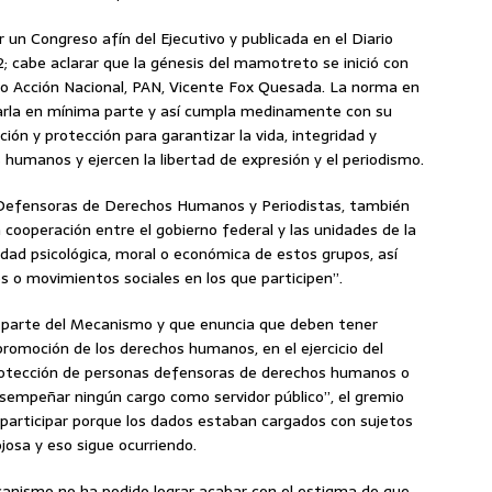
un Congreso afín del Ejecutivo y publicada en el Diario
12; cabe aclarar que la génesis del mamotreto se inició con
ido Acción Nacional, PAN, Vicente Fox Quesada. La norma en
arla en mínima parte y así cumpla medinamente con su
ón y protección para garantizar la vida, integridad y
humanos y ejercen la libertad de expresión y el periodismo.
Defensoras de Derechos Humanos y Periodistas, también
cooperación entre el gobierno federal y las unidades de la
dad psicológica, moral o económica de estos grupos, así
es o movimientos sociales en los que participen”.
 parte del Mecanismo y que enuncia que deben tener
romoción de los derechos humanos, en el ejercicio del
 protección de personas defensoras de derechos humanos o
sempeñar ningún cargo como servidor público”, el gremio
 participar porque los dados estaban cargados con sujetos
osa y eso sigue ocurriendo.
canismo no ha podido lograr acabar con el estigma de que