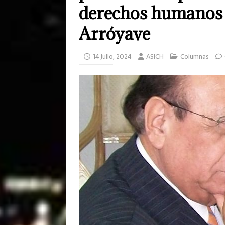
derechos humanos 
Arróyave
14 julio, 2024
ASICH
Columnas