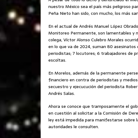
nuestro México sea el país más peligroso par
Peña Nieto han sido, con mucho, los más san
En el actual de Andrés Manuel López Obrador
Monitoreo Permanente, son lamentables y no
colega, Víctor Alonso Culebro Morales ocurri
en lo que va de 2024, suman 80 asesinatos q
periodistas; 7 locutores; 6 trabajadores de p
escoltas.
En Morelos, además de la permanente persec
financiero en contra de periodistas y medios
secuestro y ejecucución del periodista Robe
Andrés Salas.
Ahora se conoce que tramposamente el gobi
en cuestión al solicitar a la Comisión de D
ley está impedida para manifestarse sobre la
autoridades le consulten.