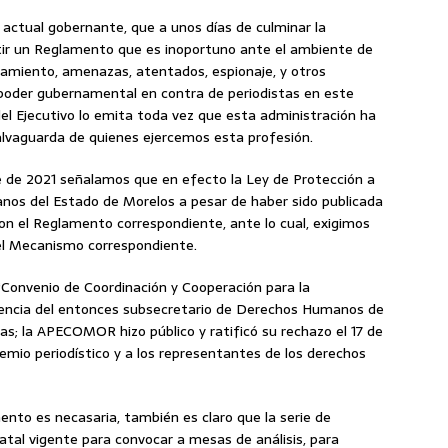
actual gobernante, que a unos días de culminar la
ir un Reglamento que es inoportuno ante el ambiente de
igamiento, amenazas, atentados, espionaje, y otros
 poder gubernamental en contra de periodistas en este
del Ejecutivo lo emita toda vez que esta administración ha
 salvaguarda de quienes ejercemos esta profesión.
e de 2021 señalamos que en efecto la Ley de Protección a
os del Estado de Morelos a pesar de haber sido publicada
n el Reglamento correspondiente, ante lo cual, exigimos
del Mecanismo correspondiente.
 “Convenio de Coordinación y Cooperación para la
encia del entonces subsecretario de Derechos Humanos de
nas; la APECOMOR hizo público y ratificó su rechazo el 17 de
emio periodístico y a los representantes de los derechos
mento es necasaria, también es claro que la serie de
atal vigente para convocar a mesas de análisis, para