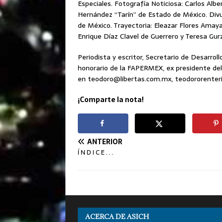
Especiales. Fotografía Noticiosa: Carlos Albe
Hernández “Tarín” de Estado de México. Divu
de México. Trayectoria: Eleazar Flores Amay
Enrique Díaz Clavel de Guerrero y Teresa Gu
Periodista y escritor, Secretario de Desarroll
honorario de la FAPERMEX, ex presidente del
en teodoro@libertas.com.mx, teodororente
¡Comparte la nota!
ANTERIOR
Í N D I C E . . .
ACERCA DE ASICH