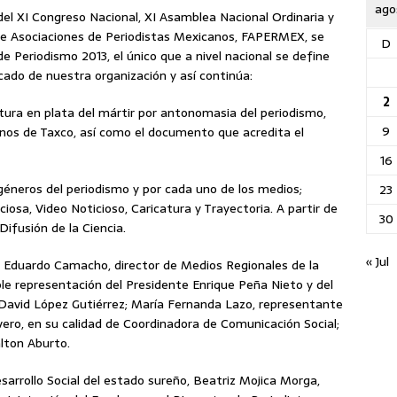
ago
 del XI Congreso Nacional, XI Asamblea Nacional Ordinaria y
de
Asociaciones de Periodistas Mexicanos, FAPERMEX, se
D
e Periodismo 2013, el único que a nivel nacional se define
icado de nuestra organización y así continúa:
2
tura en plata del mártir por antonomasia del periodismo,
9
nos de Taxco, así como el documento que acredita el
16
géneros del periodismo y por cada uno de los medios;
23
osa, Video Noticioso, Caricatura y Trayectoria. A partir de
30
Difusión de la Ciencia.
« Jul
os Eduardo Camacho, director de Medios Regionales de la
oble representación del Presidente Enrique Peña Nieto y del
 David López Gutiérrez; María Fernanda Lazo, representante
vero, en su calidad de Coordinadora de Comunicación Social;
lton Aburto.
arrollo Social del estado sureño, Beatriz Mojica Morga,