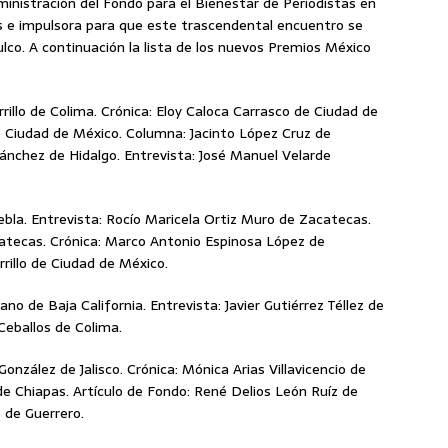
inistración del Fondo para el Bienestar de Periodistas en
s e impulsora para que este trascendental encuentro se
ulco. A continuación la lista de los nuevos Premios México
rrillo de Colima. Crónica: Eloy Caloca Carrasco de Ciudad de
 Ciudad de México. Columna: Jacinto López Cruz de
ánchez de Hidalgo. Entrevista: José Manuel Velarde
ebla. Entrevista: Rocío Maricela Ortiz Muro de Zacatecas.
catecas. Crónica: Marco Antonio Espinosa López de
rillo de Ciudad de México.
lano de Baja California. Entrevista: Javier Gutiérrez Téllez de
Ceballos de Colima.
González de Jalisco. Crónica: Mónica Arias Villavicencio de
 Chiapas. Artículo de Fondo: René Delios León Ruíz de
 de Guerrero.