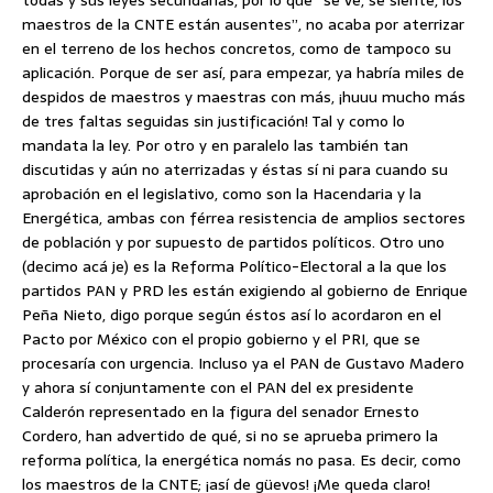
todas y sus leyes secundarias, por lo que “se ve, se siente, los
maestros de la CNTE están ausentes”, no acaba por aterrizar
en el terreno de los hechos concretos, como de tampoco su
aplicación. Porque de ser así, para empezar, ya habría miles de
despidos de maestros y maestras con más, ¡huuu mucho más
de tres faltas seguidas sin justificación! Tal y como lo
mandata la ley. Por otro y en paralelo las también tan
discutidas y aún no aterrizadas y éstas sí ni para cuando su
aprobación en el legislativo, como son la Hacendaria y la
Energética, ambas con férrea resistencia de amplios sectores
de población y por supuesto de partidos políticos. Otro uno
(decimo acá je) es la Reforma Político-Electoral a la que los
partidos PAN y PRD les están exigiendo al gobierno de Enrique
Peña Nieto, digo porque según éstos así lo acordaron en el
Pacto por México con el propio gobierno y el PRI, que se
procesaría con urgencia. Incluso ya el PAN de Gustavo Madero
y ahora sí conjuntamente con el PAN del ex presidente
Calderón representado en la figura del senador Ernesto
Cordero, han advertido de qué, si no se aprueba primero la
reforma política, la energética nomás no pasa. Es decir, como
los maestros de la CNTE; ¡así de güevos! ¡Me queda claro!