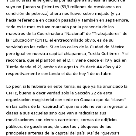
Y como si las emergencias por las que atraviesa la nación de
suyo no fueran suficientes (53,3 millones de mexicanos en
condición de pobreza) ahora nos llueve sobre mojado (y ya
hacía referencia en ocasión pasada) y también en septiembre,
todo este mes estuvo marcado por la presencia de los
maestros de la Coordinadora “Nacional” de “Trabajadores” de
la “Educación” (CNTE; el entrecomillado obvio, es de su
servidor) en las calles. Sí en las calles de la Ciudad de México
pero igual en nuestra capital chiapaneca, Tuxtla Gutiérrez. Y sí
recordará, que el plantón en el D.F, viene desde el 19 y acá en
Tuxtla desde el 21, ambos de agosto. Es decir 44 días y 42
respectivamente contando el día de hoy 1 de octubre.
Lo peor, si lo hubiera en este tema, es que ya ha anunciado la
CNTE, bueno a decir verdad solo la Sección 22 de esta
organización magisterial con sede en Oaxaca que da “clases”
en las calles de la “capirucha”, que no sólo no van a regresar a
clases a sus escuelas sino que van a radicalizar sus
movilizaciones con cierres carreteros, tomas de edificios
públicos, de gasolineras, de casetas y bloqueos de las
principales arterias de la capital del país. ¡Así de “güevos”!