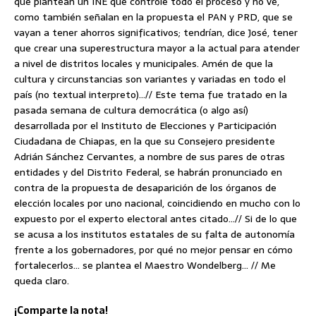
que plantean un INE que controle todo el proceso y no ve,
como también señalan en la propuesta el PAN y PRD, que se
vayan a tener ahorros significativos; tendrían, dice José, tener
que crear una superestructura mayor a la actual para atender
a nivel de distritos locales y municipales. Amén de que la
cultura y circunstancias son variantes y variadas en todo el
país (no textual interpreto)…// Este tema fue tratado en la
pasada semana de cultura democrática (o algo así)
desarrollada por el Instituto de Elecciones y Participación
Ciudadana de Chiapas, en la que su Consejero presidente
Adrián Sánchez Cervantes, a nombre de sus pares de otras
entidades y del Distrito Federal, se habrán pronunciado en
contra de la propuesta de desaparición de los órganos de
elección locales por uno nacional, coincidiendo en mucho con lo
expuesto por el experto electoral antes citado…// Si de lo que
se acusa a los institutos estatales de su falta de autonomía
frente a los gobernadores, por qué no mejor pensar en cómo
fortalecerlos… se plantea el Maestro Wondelberg… // Me
queda claro.
¡Comparte la nota!