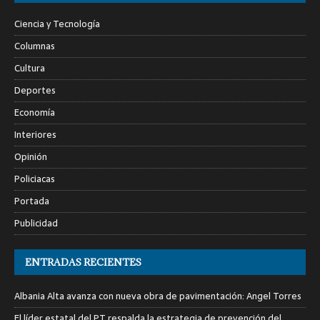
Ciencia y Tecnología
Columnas
Cultura
Deportes
Economía
Interiores
Opinión
Policiacas
Portada
Publicidad
ENTRADAS RECIENTES
Albania Alta avanza con nueva obra de pavimentación: Angel Torres
El líder estatal del PT respalda la estrategia de prevención del