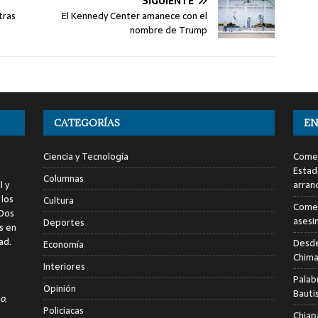
SIGUIENTE
tras
El Kennedy Center amanece con el
nombre de Trump
CATEGORÍAS
EN
Ciencia y Tecnología
Comen
Estad
Columnas
l y
arran
 los
Cultura
Comen
 Dos
asesi
Deportes
s en
ad.
Desde
Economía
Chima
Interiores
Palab
Opinión
Bauti
o,
Policiacas
Chiap