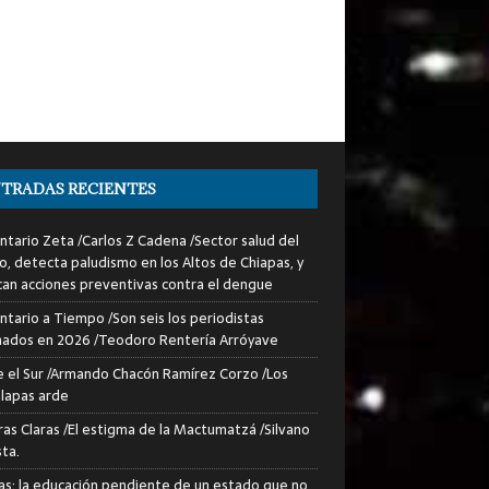
TRADAS RECIENTES
tario Zeta /Carlos Z Cadena /Sector salud del
o, detecta paludismo en los Altos de Chiapas, y
can acciones preventivas contra el dengue
tario a Tiempo /Son seis los periodistas
nados en 2026 /Teodoro Rentería Arróyave
 el Sur /Armando Chacón Ramírez Corzo /Los
lapas arde
ras Claras /El estigma de la Mactumatzá /Silvano
sta.
as: la educación pendiente de un estado que no