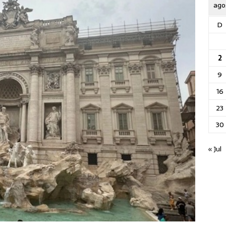
ago
D
2
9
16
23
30
« Jul