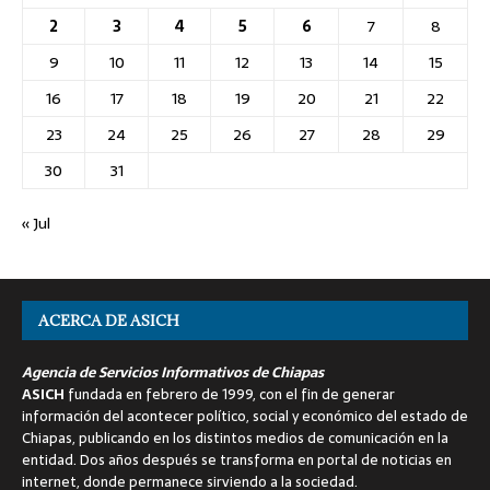
2
3
4
5
6
7
8
9
10
11
12
13
14
15
16
17
18
19
20
21
22
23
24
25
26
27
28
29
30
31
« Jul
ACERCA DE ASICH
Agencia de Servicios Informativos de Chiapas
ASICH
fundada en febrero de 1999, con el fin de generar
información del acontecer político, social y económico del estado de
Chiapas, publicando en los distintos medios de comunicación en la
entidad. Dos años después se transforma en portal de noticias en
internet, donde permanece sirviendo a la sociedad.