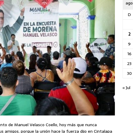
ago
D
2
9
16
23
30
« Jul
iento de Manuel Velasco Coello, hoy más que nunca
s amigos, porque la unión hace la fuerza dijo en Cintalapa