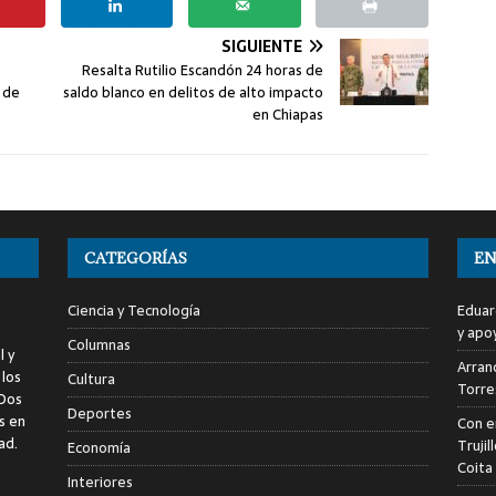
SIGUIENTE
Resalta Rutilio Escandón 24 horas de
 de
saldo blanco en delitos de alto impacto
en Chiapas
CATEGORÍAS
EN
Ciencia y Tecnología
Eduar
y apo
Columnas
l y
Arranc
 los
Cultura
Torre
 Dos
Deportes
s en
Con e
ad.
Trujil
Economía
Coita
Interiores