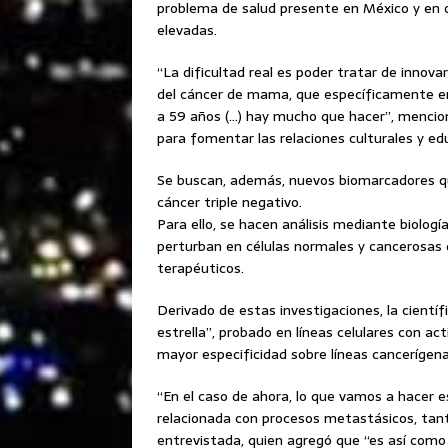
problema de salud presente en México y en o
elevadas.
“La dificultad real es poder tratar de innov
del cáncer de mama, que específicamente e
a 59 años (…) hay mucho que hacer”, mencionó
para fomentar las relaciones culturales y ed
Se buscan, además, nuevos biomarcadores qu
cáncer triple negativo.
Para ello, se hacen análisis mediante biologí
perturban en células normales y cancerosas 
terapéuticos.
Derivado de estas investigaciones, la cient
estrella”, probado en líneas celulares con ac
mayor especificidad sobre líneas cancerígen
“En el caso de ahora, lo que vamos a hacer e
relacionada con procesos metastásicos, tant
entrevistada, quien agregó que “es así com