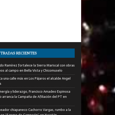
TRADAS RECIENTES
do Ramírez fortalece la Sierra Mariscal con obras
yos al campo en Bella Vista y Chicomuselo
a una calle más en Los Pájaros el alcalde Angel
s
nergía y liderazgo, Francisco Amadeo Espinosa
lo arranca la Campaña de Afiliación del PT en
xeador chiapaneco Cachorro Vargas, rumbo a la
a en “Sangre de Campeón” en Yucatán