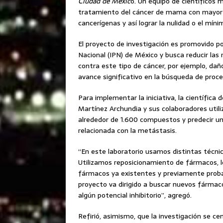
Ciudad de Méxic
o. Un equipo de científicos
tratamiento del cáncer de mama con mayor esp
cancerígenas y así lograr la nulidad o el mín
El proyecto de investigación es promovido por
Nacional (IPN) de México y busca reducir la
contra este tipo de cáncer, por ejemplo, dañ
avance significativo en la búsqueda de proc
Para implementar la iniciativa, la científica
Martínez Archundia y sus colaboradores utili
alrededor de 1.600 compuestos y predecir un
relacionada con la metástasis.
“En este laboratorio usamos distintas técni
Utilizamos reposicionamiento de fármacos, l
fármacos ya existentes y previamente probad
proyecto va dirigido a buscar nuevos fármac
algún potencial inhibitorio”, agregó.
Refirió, asimismo, que la investigación se c