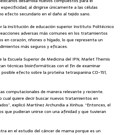
 mexicanos desarrolla nuevos compuestos para el
ecificidad, al dirigirse únicamente a las células
imo efecto secundario en el daño al tejido sano.
 la institución de educación superior Instituto Politécnico
s reacciones adversas más comunes en los tratamientos
os en corazón, riñones o hígado, lo que representa un
edimientos más seguros y eficaces.
 de la Escuela Superior de Medicina del IPN, Marlet Themis
zan técnicas bioinformáticas con el fin de examinar
 posible efecto sobre la proteína tetraspanina CD-151,
cas computacionales de manera relevante y reciente.
o cual quiere decir buscar nuevos tratamientos en
os”, explicó Martínez Archundia a Xinhua. “Entonces, el
os que pudieran unirse con una afinidad y que tuvieran
entra en el estudio del cáncer de mama porque es un