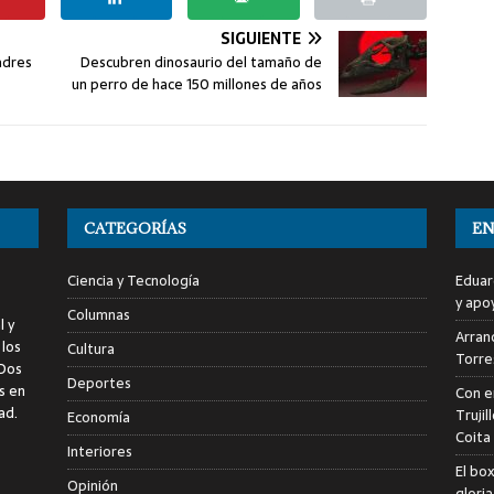
SIGUIENTE
adres
Descubren dinosaurio del tamaño de
un perro de hace 150 millones de años
CATEGORÍAS
EN
Ciencia y Tecnología
Eduar
y apo
Columnas
l y
Arranc
 los
Cultura
Torre
 Dos
Deportes
s en
Con e
ad.
Trujil
Economía
Coita
Interiores
El bo
Opinión
glori