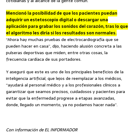
cotidianas y al alcance de la gente común.
Mencionó la posibilidad de que los pacientes puedan
adquirir un estetoscopio digital o descargar una
aplicación para grabar los sonidos del corazón, tras lo que
el algoritmo les diría si los resultados son normales.
“Ahora hay muchas pruebas de electrocardiografía que se
pueden hacer en casa”, dijo, haciendo alusión concreta a las
pulseras deportivas que miden, entre otras cosas, la
frecuencia cardíaca de sus portadores.
Y aseguró que este es uno de los principales beneficios de la
inteligencia artificial, que lejos de reemplazar a los médicos,
“ayudará al personal médico y a los profesionales clínicos a
garantizar que seamos precisos, cuidadosos y pacientes para
evitar que la enfermedad progrese a etapas avanzadas,
donde, llegado un momento, ya no podamos hacer nada”.
Con información de EL INFORMADOR