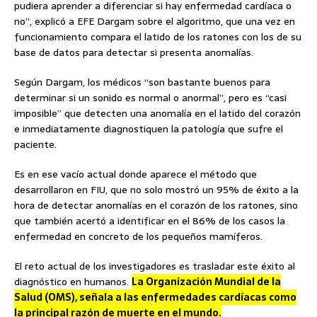
pudiera aprender a diferenciar si hay enfermedad cardíaca o
no”, explicó a EFE Dargam sobre el algoritmo, que una vez en
funcionamiento compara el latido de los ratones con los de su
base de datos para detectar si presenta anomalías.
Según Dargam, los médicos “son bastante buenos para
determinar si un sonido es normal o anormal”, pero es “casi
imposible” que detecten una anomalía en el latido del corazón
e inmediatamente diagnostiquen la patología que sufre el
paciente.
Es en ese vacío actual donde aparece el método que
desarrollaron en FIU, que no solo mostró un 95% de éxito a la
hora de detectar anomalías en el corazón de los ratones, sino
que también acertó a identificar en el 86% de los casos la
enfermedad en concreto de los pequeños mamíferos.
El reto actual de los investigadores es trasladar este éxito al
diagnóstico en humanos.
La Organización Mundial de la
Salud (OMS), señala a las enfermedades cardíacas como
la principal razón de muerte en el mundo.