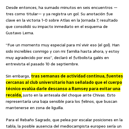
Desde entonces, ha sumado minutos en seis encuentros —
tres como titular— y ya registra un gol. Su anotación fue
clave en la victoria 1-0 sobre Atlas en la Jornada 7, resultado
que consolidó su impacto inmediato en el esquema de
Gustavo Lema.
“Fue un momento muy especial para mí vivir eso (el gol). Han
sido increíbles conmigo y con mi familia hasta ahora, y estoy
muy agradecido por eso”, declaró el futbolista galés en
entrevista el pasado 10 de septiembre.
Sin embargo,
tras semanas de actividad continua, fuentes
cercanas al club universitario han señalado que el cuerpo
técnico evalúa darle descanso a Ramsey para evitar una
recaída,
justo en la antesala del choque ante Chivas. Esto
representaría una baja sensible para los felinos, que buscan
mantenerse en zona de liguilla.
Para el Rebaño Sagrado, que pelea por escalar posiciones en la
tabla, la posible ausencia del mediocampista europeo sería un