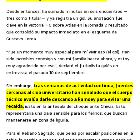
Desde entonces, ha sumado minutos en seis encuentros —
tres como titular— y ya registra un gol. Su anotación fue
clave en la victoria 1-0 sobre Atlas en la Jornada 7, resultado
que consolidó su impacto inmediato en el esquema de
Gustavo Lema.
“Fue un momento muy especial para mí vivir eso (el gol). Han
sido increíbles conmigo y con mi familia hasta ahora, y estoy
muy agradecido por eso”, declaró el futbolista galés en
entrevista el pasado 10 de septiembre.
Sin embargo,
tras semanas de actividad continua, fuentes
cercanas al club universitario han señalado que el cuerpo
técnico evalúa darle descanso a Ramsey para evitar una
recaída,
justo en la antesala del choque ante Chivas. Esto
representaría una baja sensible para los felinos, que buscan
mantenerse en zona de liguilla.
Para el Rebaño Sagrado, que pelea por escalar posiciones en la
tabla, la posible ausencia del mediocampista europeo sería un