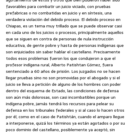
agotamiento de éstos y otros que bien pudieron haber sido
favorables para combatir un juicio viciado, con pruebas
prefabricas o no combatidas en juicio y en síntesis, una
verdadera violación del debido proceso. El debido proceso en
Chiapas, es un tema muy trillado que se puede observar casi
en cada uno de los juicios o procesos, principalmente aquellos
que se siguen en contra de personas de nula instrucción
educativa, de gente pobre y hasta de personas indígenas que
son enjuiciados sin saber hablar el castellano. Precisamente
todos esos problemas fueron los que condujeron a que el
profesor indígena rural, Alberto Patishtan Gómez, fuera
sentenciado a 60 años de prisión. Los juzgados no se hacen
llegar pruebas sino no son promovidas por el abogado y si el
juicio se lleva a petición de alguno de los hombres con poder
dentro del esquema de Estado, las condiciones de defensa
son aún más dolorosas, son casi incombatibles porque un
indígena pobre, jamás tendrá los recursos para pelear su
defensa en los tribunales federales y si al caso lo hacen otros
por él, como en el caso de Patishtán, cuando el amparo llegue
a interponerse, quizá los términos ya están agotados o por su
poco dominio del castellano, posiblemente ya aceptó, sin