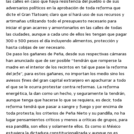
las calles en caso que haya resistencia del pueblo o de sus
adversarios políticos en la aprobación de toda reforma que
dicte el Gran Tlatoani; claro que sí hará uso de sus recursos y
artimañas utilizando todo el presupuesto necesario para
iniciar el gran acarreo y amontonarlos en las calles de todas
las ciudades, aunque a cada uno de ellos les tengan que pagar
300 o 500 pesos el día incluyendo alimentos, protección y
hasta cobijas de ser necesario.
De paso los gañanes de Peña, desde sus respectivas cámaras
han anunciado que de ser posible “tendrán que romperse la
madre en el interior de los recintos en tal que pase la reforma
del jefe”, para estos gañanes, no importan los medio sino los
aviesos fines del gran capital extranjero en apachurrar a todo
el que se le ocurra protestar contra reformas. La reforma
energética, la dan como un hecho, y seguramente la tendrán,
aunque tenga que hacerse lo que se requiera, es decir, toda
reforma tendrá que pasar a sangre y fuego y por encima de
toda protesta; los criterios de Peña Nieto y su pandilla, no ha
lugar pensamientos críticos y menos a críticas de grupos, para
esa pandilla, son ellos y solamente ellos. Es como si México
estuviera la dictadura constitucionalizada y aunque no es