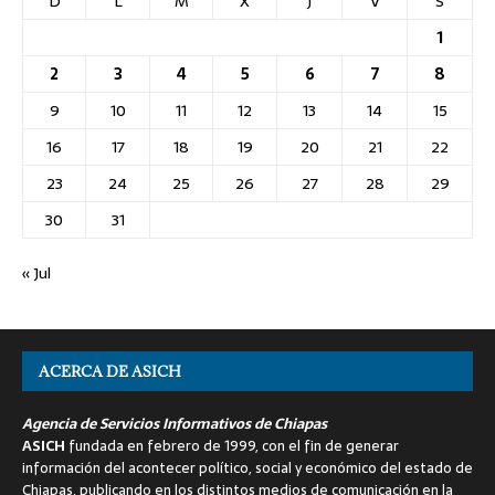
D
L
M
X
J
V
S
1
2
3
4
5
6
7
8
9
10
11
12
13
14
15
16
17
18
19
20
21
22
23
24
25
26
27
28
29
30
31
« Jul
ACERCA DE ASICH
Agencia de Servicios Informativos de Chiapas
ASICH
fundada en febrero de 1999, con el fin de generar
información del acontecer político, social y económico del estado de
Chiapas, publicando en los distintos medios de comunicación en la