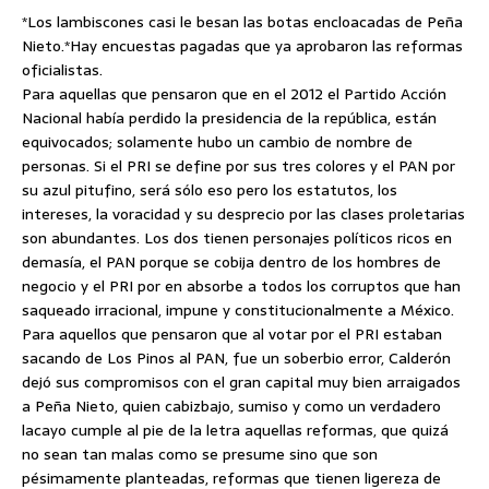
*Los lambiscones casi le besan las botas encloacadas de Peña
Nieto.
*Hay encuestas pagadas que ya aprobaron las reformas
oficialistas.
Para aquellas que pensaron que en el 2012 el Partido Acción
Nacional había perdido la presidencia de la república, están
equivocados; solamente hubo un cambio de nombre de
personas. Si el PRI se define por sus tres colores y el PAN por
su azul pitufino, será sólo eso pero los estatutos, los
intereses, la voracidad y su desprecio por las clases proletarias
son abundantes. Los dos tienen personajes políticos ricos en
demasía, el PAN porque se cobija dentro de los hombres de
negocio y el PRI por en absorbe a todos los corruptos que han
saqueado irracional, impune y constitucionalmente a México.
Para aquellos que pensaron que al votar por el PRI estaban
sacando de Los Pinos al PAN, fue un soberbio error, Calderón
dejó sus compromisos con el gran capital muy bien arraigados
a Peña Nieto, quien cabizbajo, sumiso y como un verdadero
lacayo cumple al pie de la letra aquellas reformas, que quizá
no sean tan malas como se presume sino que son
pésimamente planteadas, reformas que tienen ligereza de