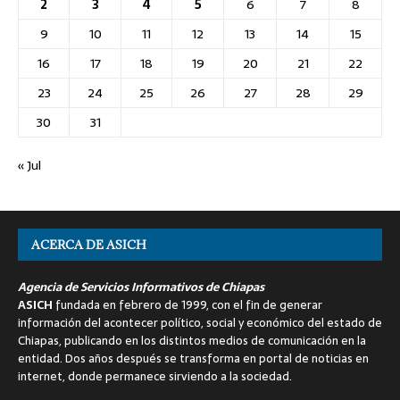
2
3
4
5
6
7
8
9
10
11
12
13
14
15
16
17
18
19
20
21
22
23
24
25
26
27
28
29
30
31
« Jul
ACERCA DE ASICH
Agencia de Servicios Informativos de Chiapas
ASICH
fundada en febrero de 1999, con el fin de generar
información del acontecer político, social y económico del estado de
Chiapas, publicando en los distintos medios de comunicación en la
entidad. Dos años después se transforma en portal de noticias en
internet, donde permanece sirviendo a la sociedad.