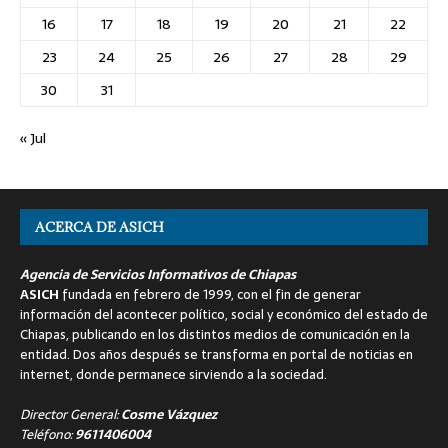
16
17
18
19
20
21
22
23
24
25
26
27
28
29
30
31
« Jul
ACERCA DE ASICH
Agencia de Servicios Informativos de Chiapas
ASICH
fundada en febrero de 1999, con el fin de generar
información del acontecer político, social y económico del estado de
Chiapas, publicando en los distintos medios de comunicación en la
entidad. Dos años después se transforma en portal de noticias en
internet, donde permanece sirviendo a la sociedad.
Director General:
Cosme Vázquez
Teléfono:
9611406004