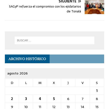
SIGUIENTE
SAGyP refuerza el compromiso con los ejidatarios
de Tonalá
ARCHIVO HISTÓRICO
agosto 2026
D
L
M
X
J
V
S
1
2
3
4
5
6
7
8
9
10
11
12
13
14
15