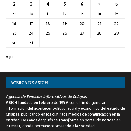
2
3
4
5
6
7
8
9
10
11
12
13
14
15
16
17
18
19
20
21
22
23
24
25
26
27
28
29
30
31
« Jul
ACERCA DE ASICH
Agencia de Servicios Informativos de Chiapas
ASICH
fundada en febrero de 1999, con el fin de generar
información del acontecer político, social y económico del estado de
Chiapas, publicando en los distintos medios de comunicación en la
entidad. Dos años después se transforma en portal de noticias en
internet, donde permanece sirviendo a la sociedad.