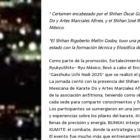
* Certamen encabezado por el Shihan Óscar Go
Do y Artes Marciales Afines, y el Shihan José 
México.
*El Shihan Rigoberto Mellin Godoy, tuvo una 
estado con la formación técnica y filosófica de
Como parte de la promoción, fortalecimiento 
RyukyuShito- Ryu México, llevó a cabo el E
“Gasshuku Uchi Nadi 2025“ que se realizó el p
La jornada contó con la presencia del Shihan
Mexicana de Karate Do y Artes Marciales Afin
de la asociación anfitriona, teniendo como o
cada sede para compartir conocimientos y f
Los participantes se sumergieron en una jo
y experiencias sobre los pilares del karate,
llenas de precisión y energía, BUNKAI: interp
KUMITE: el combate, donde la estrategia y l
El evento fue mucho más que entrenamiento: