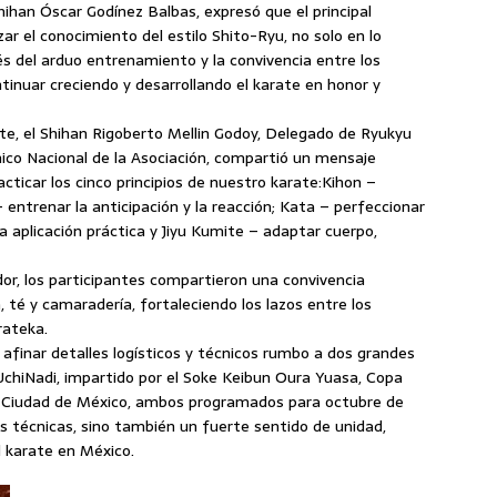
hihan Óscar Godínez Balbas, expresó que el principal
ar el conocimiento del estilo Shito-Ryu, no solo en lo
vés del arduo entrenamiento y la convivencia entre los
ntinuar creciendo y desarrollando el karate en honor y
e, el Shihan Rigoberto Mellin Godoy, Delegado de Ryukyu
ico Nacional de la Asociación, compartió un mensaje
ticar los cinco principios de nuestro karate:Kihon –
 entrenar la anticipación y la reacción; Kata – perfeccionar
la aplicación práctica y Jiyu Kumite – adaptar cuerpo,
or, los participantes compartieron una convivencia
 té y camaradería, fortaleciendo los lazos entre los
rateka.
ra afinar detalles logísticos y técnicos rumbo a dos grandes
UchiNadi, impartido por el Soke Keibun Oura Yuasa, Copa
 Ciudad de México, ambos programados para octubre de
 técnicas, sino también un fuerte sentido de unidad,
 karate en México.