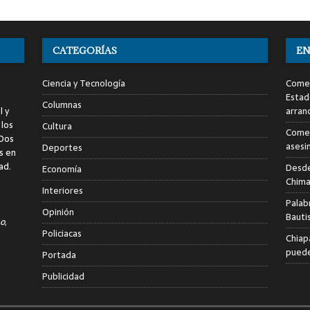
CATEGORÍAS
EN
Ciencia y Tecnología
Comen
Estad
Columnas
l y
arran
 los
Cultura
Comen
 Dos
asesi
Deportes
s en
ad.
Desde
Economía
Chima
Interiores
Palab
Opinión
Bauti
o,
Policiacas
Chiap
puede
Portada
Publicidad