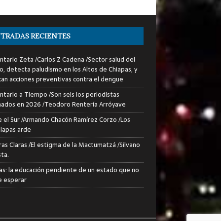
TRADAS RECIENTES
tario Zeta /Carlos Z Cadena /Sector salud del
o, detecta paludismo en los Altos de Chiapas, y
can acciones preventivas contra el dengue
tario a Tiempo /Son seis los periodistas
nados en 2026 /Teodoro Rentería Arróyave
 el Sur /Armando Chacón Ramírez Corzo /Los
lapas arde
ras Claras /El estigma de la Mactumatzá /Silvano
sta.
as: la educación pendiente de un estado que no
 esperar