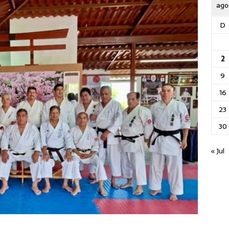
ago
D
2
9
16
23
30
« Jul