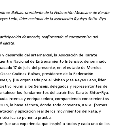
dínez Balbas, presidente de la Federación Mexicana de Karate
Reyes León, líder nacional de la asociación Ryukyu Shito-Ryu
participación destacada, reafirmando el compromiso del
l karate.
y desarrollo del artemarcial, la Asociación de Karate
ncuentro Nacional de Entrenamiento Intensivo, denominado
asado 17 de julio del presente, en el estado de Morelos.
 Óscar Godínez Balbas, presidente de la Federación
es, y fue organizada por el Shihan José Reyes León, líder
bjetivo reunir a los Senseis, delegados y representantes de
ortalecer los fundamentos del auténtico Karate Shito-Ryu.
rnada intensa y enriquecedora, compartiendo conocimientos
 KIHON; la base técnica, donde todo comienza, KATA: formas
retación y aplicación real de los movimientos del kata, y
a técnica se ponen a prueba.
 fue una experiencia que inspiró a todos y cada uno de los