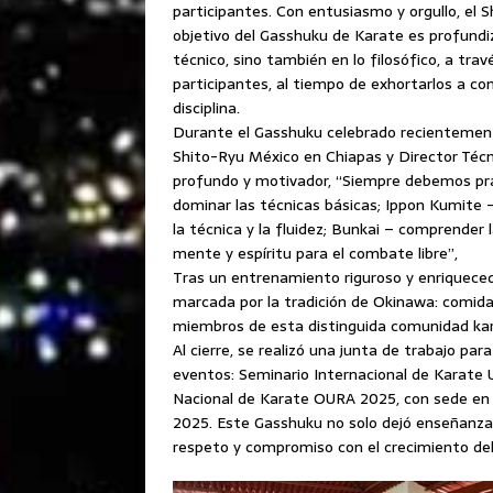
participantes. Con entusiasmo y orgullo, el S
objetivo del Gasshuku de Karate es profundiz
técnico, sino también en lo filosófico, a tra
participantes, al tiempo de exhortarlos a co
disciplina.
Durante el Gasshuku celebrado recientement
Shito-Ryu México en Chiapas y Director Técn
profundo y motivador, “Siempre debemos prac
dominar las técnicas básicas; Ippon Kumite –
la técnica y la fluidez; Bunkai – comprender 
mente y espíritu para el combate libre”,
Tras un entrenamiento riguroso y enriqueced
marcada por la tradición de Okinawa: comida,
miembros de esta distinguida comunidad ka
Al cierre, se realizó una junta de trabajo pa
eventos: Seminario Internacional de Karate 
Nacional de Karate OURA 2025, con sede en
2025. Este Gasshuku no solo dejó enseñanzas
respeto y compromiso con el crecimiento del