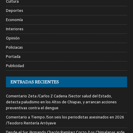
Cultura
Deportes
Economía
Interiores
Opinión
Policiacas
Portada
Publicidad
ENTRADAS RECIENTES
Comentario Zeta /Carlos Z Cadena /Sector salud del Estado,
detecta paludismo en los Altos de Chiapas, y arrancan acciones
preventivas contra el dengue
Comentario a Tiempo /Son seis los periodistas asesinados en 2026
/Teodoro Rentería Arróyave
Desde el Sur /Armando Chacón Ramírez Corzo /Los Chimalapas arde