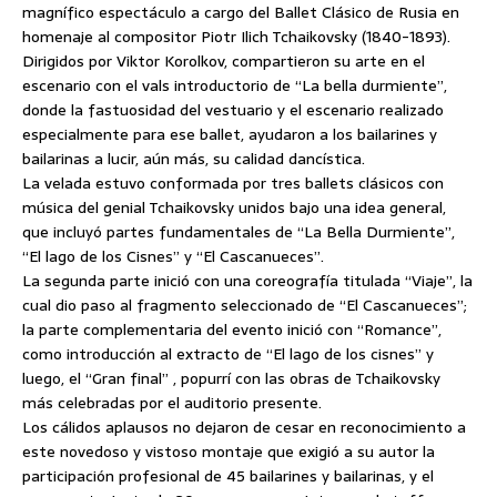
magnífico espectáculo a cargo del Ballet Clásico de Rusia en
homenaje al compositor Piotr Ilich Tchaikovsky (1840-1893).
Dirigidos por Viktor Korolkov, compartieron su arte en el
escenario con el vals introductorio de “La bella durmiente”,
donde la fastuosidad del vestuario y el escenario realizado
especialmente para ese ballet, ayudaron a los bailarines y
bailarinas a lucir, aún más, su calidad dancística.
La velada estuvo conformada por tres ballets clásicos con
música del genial Tchaikovsky unidos bajo una idea general,
que incluyó partes fundamentales de “La Bella Durmiente”,
“El lago de los Cisnes” y “El Cascanueces”.
La segunda parte inició con una coreografía titulada “Viaje”, la
cual dio paso al fragmento seleccionado de “El Cascanueces”;
la parte complementaria del evento inició con “Romance”,
como introducción al extracto de “El lago de los cisnes” y
luego, el “Gran final” , popurrí con las obras de Tchaikovsky
más celebradas por el auditorio presente.
Los cálidos aplausos no dejaron de cesar en reconocimiento a
este novedoso y vistoso montaje que exigió a su autor la
participación profesional de 45 bailarines y bailarinas, y el