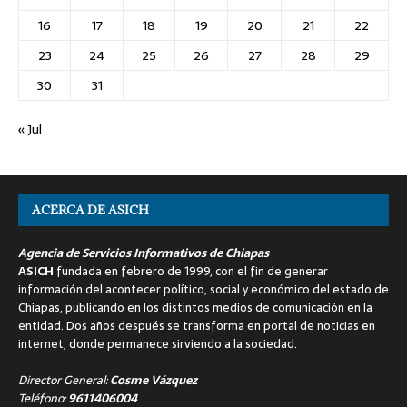
16
17
18
19
20
21
22
23
24
25
26
27
28
29
30
31
« Jul
ACERCA DE ASICH
Agencia de Servicios Informativos de Chiapas
ASICH
fundada en febrero de 1999, con el fin de generar
información del acontecer político, social y económico del estado de
Chiapas, publicando en los distintos medios de comunicación en la
entidad. Dos años después se transforma en portal de noticias en
internet, donde permanece sirviendo a la sociedad.
Director General:
Cosme Vázquez
Teléfono:
9611406004