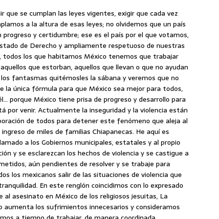
r que se cumplan las leyes vigentes, exigir que cada vez
lamos a la altura de esas leyes; no olvidemos que un país
on progreso y certidumbre; ese es el país por el que votamos,
Estado de Derecho y ampliamente respetuoso de nuestras
y, todos los que habitamos México tenemos que trabajar
 aquellos que estorban, aquellos que llevan o que no ayudan
 a los fantasmas quitémosles la sábana y veremos que no
la única fórmula para que México sea mejor para todos,
… porque México tiene prisa de progreso y desarrollo para
á por venir. Actualmente la inseguridad y la violencia están
boración de todos para detener este fenómeno que aleja al
ngreso de miles de familias Chiapanecas. He aquí es
amado a los Gobiernos municipales, estatales y al propio
ión y se esclarezcan los hechos de violencia y se castigue a
ometidos, aún pendientes de resolver y se trabaje para
os los mexicanos salir de las situaciones de violencia que
tranquilidad. En este renglón coincidimos con lo expresado
e al asesinato en México de los religiosos jesuitas, La
olo aumenta los sufrimientos innecesarios y consideramos
amos a tiempo de trabajar, de manera coordinada,