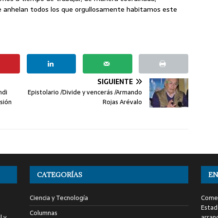
ue anhelan todos los que orgullosamente habitamos este
SIGUIENTE
ndi
Epistolario /Divide y vencerás /Armando
sión
Rojas Arévalo
CATEGORÍAS
EN
Ciencia y Tecnología
Comen
Estad
Columnas
l y
arran