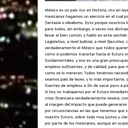
México es un país rico en historia, rico en l
mexicanos hagamos un ejercicio en el cual p
fantasía o idealismo. Esto porque nosotros
para todos, sin embargo, a veces nos dist
llevar el bien común, y hablo en este sentid
Legislativo, a nivel Judicial, a nivel Ejecuti
verdaderamente el México que todos querem
cómo sí podemos transitar hacia el futuro i
fundamentales, y eso es una gran preocupac
empleos suficientes, y de calidad, para que
como se lo merecen. Todos tenemos necesidad
seamos país de leyes, y lo más importante,
fuentes de empleos a fin de sacar poco a p
Si hoy no trabajamos por el futuro inmediato
crisis financiera verdaderamente severa, con
al margen del impacto que puede generarse 
por circunstancias en las que tenemos que s
nuestro futuro, sobre todo muy justos y clar
por parte de los mexicanos, aunque en ocas