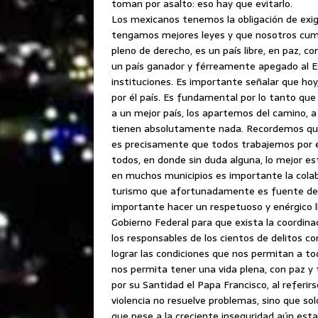
toman por asalto: eso hay que evitarlo.
Los mexicanos tenemos la obligación de exigi
tengamos mejores leyes y que nosotros cump
pleno de derecho, es un país libre, en paz, c
un país ganador y férreamente apegado al 
instituciones. Es importante señalar que ho
por él país. Es fundamental por lo tanto que
a un mejor país, los apartemos del camino,
tienen absolutamente nada. Recordemos que 
es precisamente que todos trabajemos por él
todos, en donde sin duda alguna, lo mejor est
en muchos municipios es importante la cola
turismo que afortunadamente es fuente de i
importante hacer un respetuoso y enérgico ll
Gobierno Federal para que exista la coordinac
los responsables de los cientos de delitos c
lograr las condiciones que nos permitan a tod
nos permita tener una vida plena, con paz y 
por su Santidad el Papa Francisco, al referirs
violencia no resuelve problemas, sino que s
que pese a la creciente inseguridad aún est