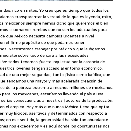
eyendas, rico en mitos. Yo creo que es tiempo que todos los
odamos transparentar la verdad de lo que es leyenda, mito,
 los mexicanos siempre hemos dicho que queremos el bien
raemos o tomamos rumbos que no son los adecuados para
o de que México necesita cambios urgentes a nivel
vo, con el firme propósito de que podamos tener
os. Necesitamos trabajar por México y que le digamos
nmediato; sobre todo de cara a las necesidades
ión: todos tenemos fuerte inquietud por la carencia de
 nuestros jóvenes tengan acceso al entorno económico,
 de una mejor seguridad, tanto física como jurídica, que
 que tengamos una mayor y más acelerada creación de
oco de la pobreza extrema a muchos millones de mexicanos.
 para los mexicanos, estaríamos llevando al país a una
 serias consecuencias a nuestros factores de la producción,
en el empleo. Hoy más que nunca México tiene que optar
er muy lúcidos, asertivos y determinados con respecto a
os; en ese sentido, la generosidad ha sido tan abundante
iones nos excedemos y es aquí donde los oportunistas nos