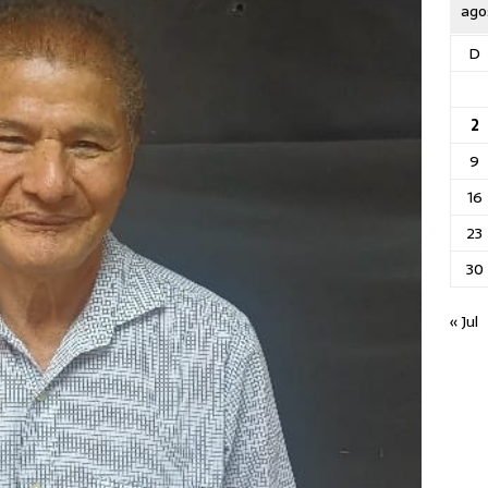
ago
D
2
9
16
23
30
« Jul