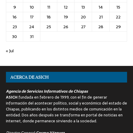
9
10
11
12
13
14
15
16
17
18
19
20
21
22
23
24
25
26
27
28
29
30
31
« Jul
ACERCA DE ASICH
Agencia de Servicios Informativos de Chiapas
ASICH
fundada en febrero de 1999, con el fin de generar
información del acontecer político, social y económico del estado de
Chiapas, publicando en los distintos medios de comunicación en la
entidad. Dos años después se transforma en portal de noticias en
internet, donde permanece sirviendo a la sociedad.
Director General:
Cosme Vázquez