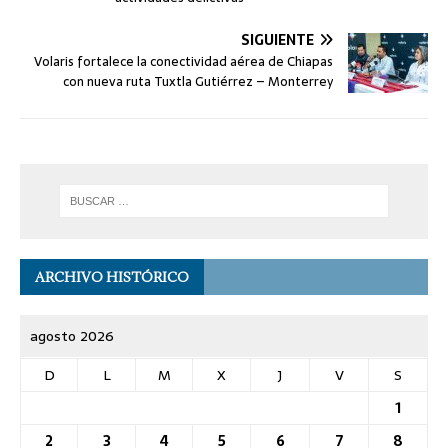
SIGUIENTE
Volaris fortalece la conectividad aérea de Chiapas
con nueva ruta Tuxtla Gutiérrez – Monterrey
ARCHIVO HISTÓRICO
agosto 2026
D
L
M
X
J
V
S
1
2
3
4
5
6
7
8