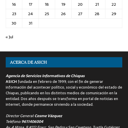
16
17
18
19
20
21
22
23
24
25
26
27
28
29
30
31
« Jul
ACERCA DE ASICH
Agencia de Servicios Informativos de Chiapas
ASICH
fundada en febrero de 1999, con el fin de generar
información del acontecer político, social y económico del estado de
Chiapas, publicando en los distintos medios de comunicación en la
entidad. Dos años después se transforma en portal de noticias en
internet, donde permanece sirviendo a la sociedad.
Director General:
Cosme Vázquez
Teléfono:
9611406004
Av. 4 Mzna. 8 #112 Fracc. San Pedro y San Cayetano, Tuxtla Gutiérrez