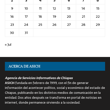
2
3
4
5
6
7
8
9
10
11
12
13
14
15
16
17
18
19
20
21
22
23
24
25
26
27
28
29
30
31
« Jul
ACERCA DE ASICH
Agencia de Servicios Informativos de Chiapas
ASICH
fundada en febrero de 1999, con el fin de generar
información del acontecer político, social y económico del estado de
Chiapas, publicando en los distintos medios de comunicación en la
entidad. Dos años después se transforma en portal de noticias en
internet, donde permanece sirviendo a la sociedad.