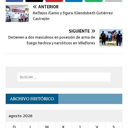
ANTERIOR
Reflejos /Genio y figura /Glendobeth Gutiérrez
Castrejón
SIGUIENTE
Detienen a dos masculinos en posesión de arma de
fuego hechiza y narcóticos en Villaflores
ARCHIVO HISTÓRICO
agosto 2026
D
L
M
X
J
V
S