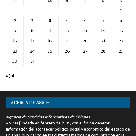
D
L
M
X
J
V
S
1
2
3
4
5
6
7
8
9
10
11
12
13
14
15
16
17
18
19
20
21
22
23
24
25
26
27
28
29
30
31
« Jul
ACERCA DE ASICH
Agencia de Servicios Informativos de Chiapas
ASICH
fundada en febrero de 1999, con el fin de generar
información del acontecer político, social y económico del estado de
Chiapas, publicando en los distintos medios de comunicación en la