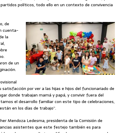
artidos políticos, todo ello en un contexto de convivencia
o, de
un cuenta-
de la
al,
obre
po.
aron de un
inación.
ovisional
atisfacción por ver a las hijas e hijos del funcionariado de
ugar donde trabajan mamá y papá, y convivir fuera del
amos el desarrollo familiar con este tipo de celebraciones,
stán en los días de trabajo”.
 Esther Mendoza Ledesma, presidenta de la Comisión de
infancias asistentes que este festejo también es para