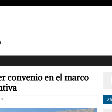
r convenio en el marco
ntiva
0
AR