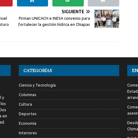
SIGUIENTE
nuel
Firman UNICACH e INESA convenio para
uturo
fortalecer la gestión hídrica en Chiapas
CATEGORÍAS
EN
Ciencia y Tecnología
Comen
Estad
Columnas
l y
arran
 los
Cultura
Comen
 Dos
asesi
Deportes
s en
ad.
Desde
Economía
Chima
Interiores