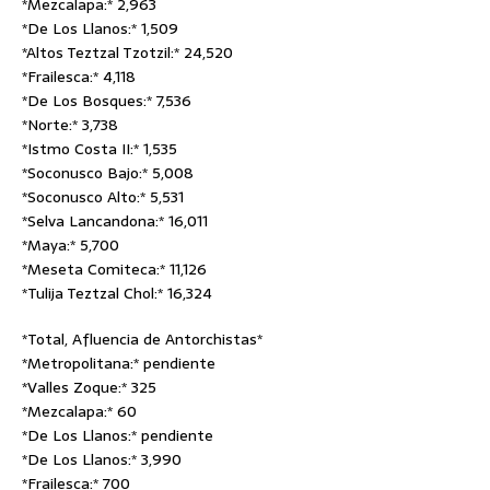
*Mezcalapa:* 2,963
*De Los Llanos:* 1,509
*Altos Teztzal Tzotzil:* 24,520
*Frailesca:* 4,118
*De Los Bosques:* 7,536
*Norte:* 3,738
*Istmo Costa II:* 1,535
*Soconusco Bajo:* 5,008
*Soconusco Alto:* 5,531
*Selva Lancandona:* 16,011
*Maya:* 5,700
*Meseta Comiteca:* 11,126
*Tulija Teztzal Chol:* 16,324
*Total, Afluencia de Antorchistas*
*Metropolitana:* pendiente
*Valles Zoque:* 325
*Mezcalapa:* 60
*De Los Llanos:* pendiente
*De Los Llanos:* 3,990
*Frailesca:* 700