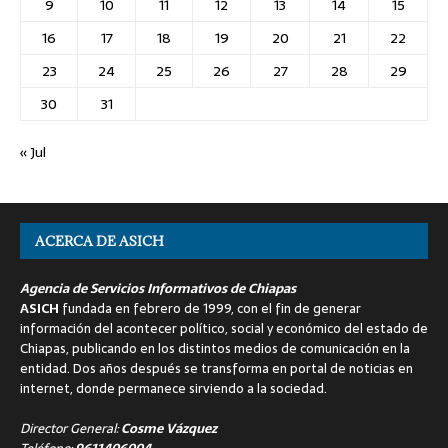
9
10
11
12
13
14
15
16
17
18
19
20
21
22
23
24
25
26
27
28
29
30
31
« Jul
ACERCA DE ASICH
Agencia de Servicios Informativos de Chiapas
ASICH
fundada en febrero de 1999, con el fin de generar
información del acontecer político, social y económico del estado de
Chiapas, publicando en los distintos medios de comunicación en la
entidad. Dos años después se transforma en portal de noticias en
internet, donde permanece sirviendo a la sociedad.
Director General:
Cosme Vázquez