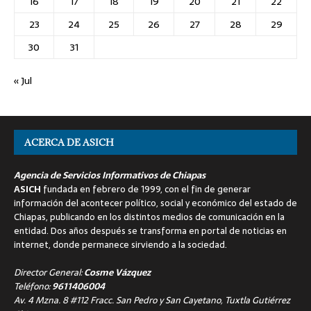
16
17
18
19
20
21
22
23
24
25
26
27
28
29
30
31
« Jul
ACERCA DE ASICH
Agencia de Servicios Informativos de Chiapas
ASICH
fundada en febrero de 1999, con el fin de generar
información del acontecer político, social y económico del estado de
Chiapas, publicando en los distintos medios de comunicación en la
entidad. Dos años después se transforma en portal de noticias en
internet, donde permanece sirviendo a la sociedad.
Director General:
Cosme Vázquez
Teléfono:
9611406004
Av. 4 Mzna. 8 #112 Fracc. San Pedro y San Cayetano, Tuxtla Gutiérrez