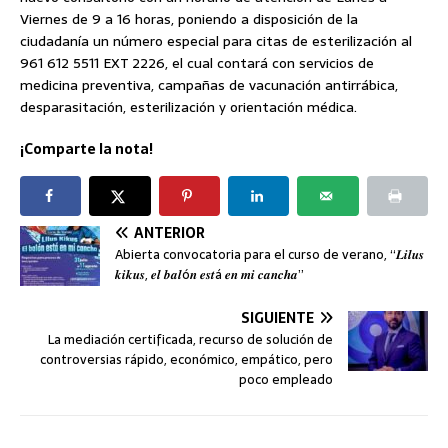
Viernes de 9 a 16 horas, poniendo a disposición de la
ciudadanía un número especial para citas de esterilización al
961 612 5511 EXT 2226, el cual contará con servicios de
medicina preventiva, campañas de vacunación antirrábica,
desparasitación, esterilización y orientación médica.
¡Comparte la nota!
ANTERIOR
Abierta convocatoria para el curso de verano, “𝑳𝒊𝒍𝒖𝒔
𝒌𝒊𝒌𝒖𝒔, 𝒆𝒍 𝒃𝒂𝒍ó𝒏 𝒆𝒔𝒕á 𝒆𝒏 𝒎𝒊 𝒄𝒂𝒏𝒄𝒉𝒂”
SIGUIENTE
La mediación certificada, recurso de solución de
controversias rápido, económico, empático, pero
poco empleado