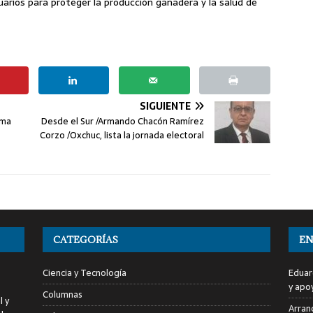
arios para proteger la producción ganadera y la salud de
SIGUIENTE
ama
Desde el Sur /Armando Chacón Ramírez
Corzo /Oxchuc, lista la jornada electoral
CATEGORÍAS
EN
Ciencia y Tecnología
Eduar
y apo
Columnas
l y
Arranc