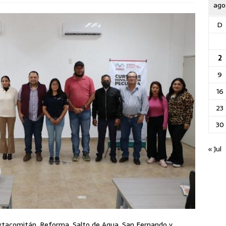
ago
D
2
9
16
23
30
« Jul
, Ixtacomitán, Reforma, Salto de Agua, San Fernando y