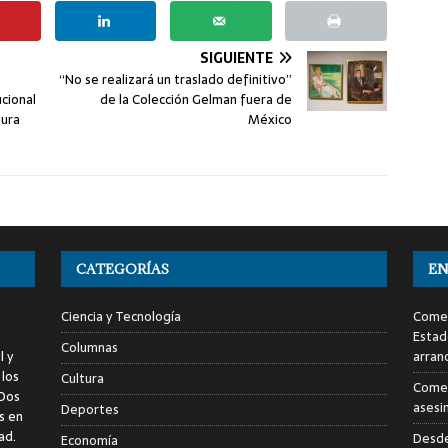
SIGUIENTE
“No se realizará un traslado definitivo”
cional
de la Colección Gelman fuera de
gura
México
CATEGORÍAS
EN
Ciencia y Tecnología
Comen
Estad
Columnas
l y
arran
 los
Cultura
Comen
 Dos
asesi
Deportes
s en
ad.
Desde
Economía