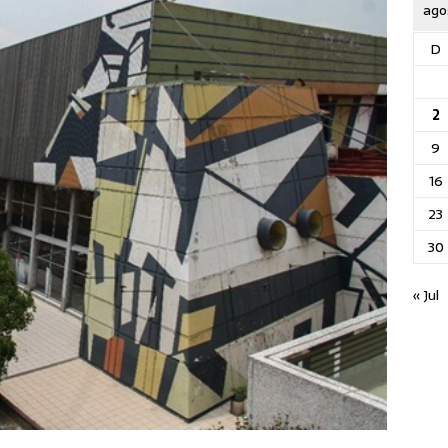
ago
D
2
9
16
23
30
« Jul