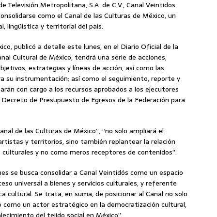
de Televisión Metropolitana, S.A. de C.V., Canal Veintidos
onsolidarse como el Canal de las Culturas de México, un
, lingüística y territorial del país.
o, publicó a detalle este lunes, en el Diario Oficial de la
al Cultural de México, tendrá una serie de acciones,
jetivos, estrategias y líneas de acción, así como las
ara su instrumentación; así como el seguimiento, reporte y
zarán con cargo a los recursos aprobados a los ejecutores
l Decreto de Presupuesto de Egresos de la Federación para
Canal de las Culturas de México”, “no solo ampliará el
rtistas y territorios, sino también replantear la relación
 culturales y no como meros receptores de contenidos”.
ones se busca consolidar a Canal Veintidós como un espacio
so universal a bienes y servicios culturales, y referente
ica cultural. Se trata, en suma, de posicionar al Canal no solo
o como un actor estratégico en la democratización cultural,
lecimiento del tejido social en México”.