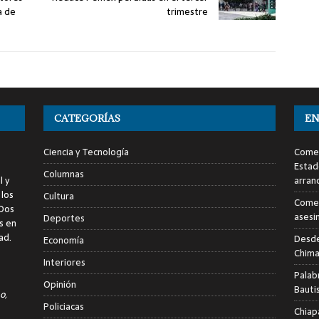
a de
trimestre
CATEGORÍAS
EN
Ciencia y Tecnología
Comen
Estad
Columnas
l y
arran
 los
Cultura
Comen
 Dos
asesi
Deportes
s en
ad.
Desde
Economía
Chima
Interiores
Palab
Opinión
Bauti
o,
Policiacas
Chiap