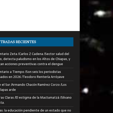
TRADAS RECIENTES
tario Zeta /Carlos Z Cadena /Sector salud del
o, detecta paludismo en los Altos de Chiapas, y
can acciones preventivas contra el dengue
tario a Tiempo /Son seis los periodistas
nados en 2026 /Teodoro Rentería Arróyave
 el Sur /Armando Chacón Ramírez Corzo /Los
lapas arde
ras Claras /El estigma de la Mactumatzá /Silvano
sta.
as: la educación pendiente de un estado que no