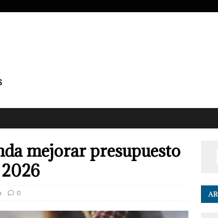
da mejorar presupuesto
F 2026
a
0
AR