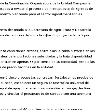
 de la Coordinación Organizadora de la Unidad Campesina
utados a revisar el proyecto de Presupuesto de Egresos de
remento planteado para el sector agroalimentario es
nto destinado a la Secretaría de Agricultura y Desarrollo
una disminución debido a la inflación proyectada de 7 por
a condiciones críticas, entre ellas la caída histórica en los
leal de importaciones subsidiadas y la baja disponibilidad
entran en apenas 35 por ciento de su capacidad, pese a las
 de precipitaciones en la entidad.
entó cinco propuestas concretas: fortalecer los precios de
ducción; establecer un seguro catastrófico universal de
gral de apoyo ganadero con subsidios al forraje; destinar
gos; y vincular el presupuesto de sanidad con una apertura
aporta más del 40 por ciento del maíz blanco que se