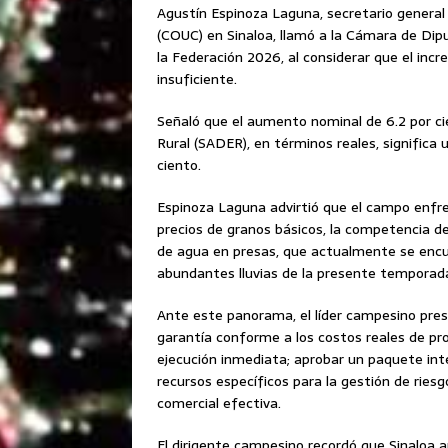
Agustín Espinoza Laguna, secretario general
(COUC) en Sinaloa, llamó a la Cámara de Dip
la Federación 2026, al considerar que el inc
insuficiente.
Señaló que el aumento nominal de 6.2 por cie
Rural (SADER), en términos reales, significa 
ciento.
Espinoza Laguna advirtió que el campo enfrent
precios de granos básicos, la competencia des
de agua en presas, que actualmente se encu
abundantes lluvias de la presente temporada
Ante este panorama, el líder campesino pres
garantía conforme a los costos reales de pro
ejecución inmediata; aprobar un paquete inte
recursos específicos para la gestión de ries
comercial efectiva.
El dirigente campesino recordó que Sinaloa 