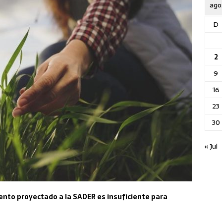
ago
D
2
9
16
23
30
« Jul
ento proyectado a la SADER es insuficiente para