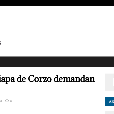
iapa de Corzo demandan
da
0
AR