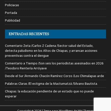
Policiacas
Portada
Publicidad
ENTRADAS RECIENTES
Comentario Zeta /Carlos Z Cadena /Sector salud del Estado,
detecta paludismo en los Altos de Chiapas, y arrancan acciones
preventivas contra el dengue
Comentario a Tiempo /Son seis los periodistas asesinados en 2026
/Teodoro Rentería Arróyave
Desde el Sur /Armando Chacón Ramírez Corzo /Los Chimalapas arde
Palabras Claras /El estigma de la Mactumatzá /Silvano Bautista.
Chiapas: la educación pendiente de un estado que no puede
esperar
Copyright © 2026 | Tema para WordPress de
MH Themes