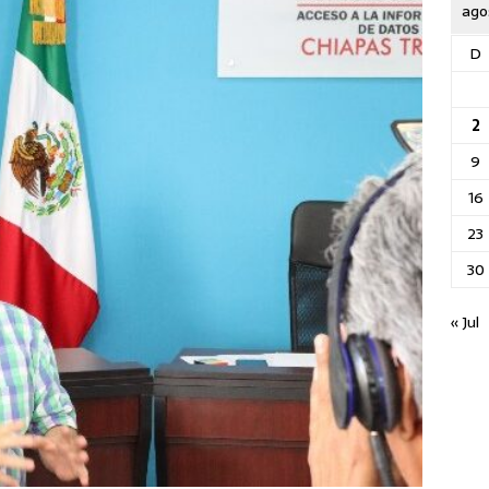
ago
D
2
9
16
23
30
« Jul