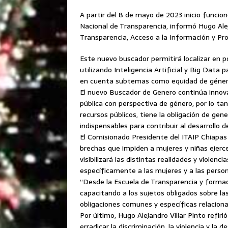
A partir del 8 de mayo de 2023 inicio funci
Nacional de Transparencia, informó Hugo Alej
Transparencia, Acceso a la Información y Pr
Este nuevo buscador permitirá localizar en 
utilizando Inteligencia Artificial y Big Data
en cuenta subtemas como equidad de género
El nuevo Buscador de Genero continúa innova
pública con perspectiva de género, por lo tan
recursos públicos, tiene la obligación de g
indispensables para contribuir al desarrollo 
El Comisionado Presidente del ITAIP Chiapas
brechas que impiden a mujeres y niñas ejer
visibilizará las distintas realidades y violenc
específicamente a las mujeres y a las person
“Desde la Escuela de Transparencia y forma
capacitando a los sujetos obligados sobre l
obligaciones comunes y específicas relacion
Por último, Hugo Alejandro Villar Pinto refir
erradicar la discriminación, la violencia y l