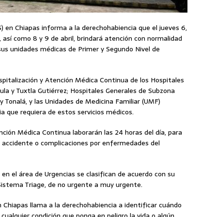
S) en Chiapas informa a la derechohabiencia que el jueves 6,
 así como 8 y 9 de abril, brindará atención con normalidad
n sus unidades médicas de Primer y Segundo Nivel de
spitalización y Atención Médica Continua de los Hospitales
ula y Tuxtla Gutiérrez; Hospitales Generales de Subzona
y Tonalá, y las Unidades de Medicina Familiar (UMF)
a que requiera de estos servicios médicos.
ción Médica Continua laborarán las 24 horas del día, para
e accidente o complicaciones por enfermedades del
en el área de Urgencias se clasifican de acuerdo con su
 Sistema Triage, de no urgente a muy urgente.
n Chiapas llama a la derechohabiencia a identificar cuándo
cualquier condición que ponga en peligro la vida o algún