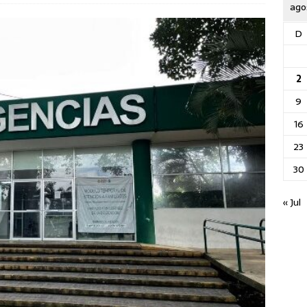
ago
D
2
9
16
23
30
« Jul