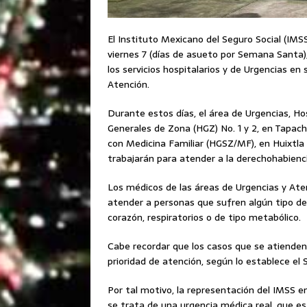
El Instituto Mexicano del Seguro Social (IMS
viernes 7 (días de asueto por Semana Santa),
los servicios hospitalarios y de Urgencias e
Atención.
Durante estos días, el área de Urgencias, Ho
Generales de Zona (HGZ) No. 1 y 2, en Tapach
con Medicina Familiar (HGSZ/MF), en Huixtla 
trabajarán para atender a la derechohabienci
Los médicos de las áreas de Urgencias y Aten
atender a personas que sufren algún tipo d
corazón, respiratorios o de tipo metabólico.
Cabe recordar que los casos que se atienden 
prioridad de atención, según lo establece el
Por tal motivo, la representación del IMSS e
se trata de una urgencia médica real, que es 