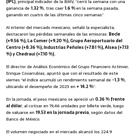
(IPC)
, principal indicador de la BMV, “cerró la semana con una
ganancia de
1.32 %
, tras caer
1.6 %
en la semana pasada,
ganando en cuatro de las últimas cinco semanas”.
Al interior del mercado mexicano, señaló la especialista,
destacaron las pérdidas semanales de las emisoras:
Becle
(+9.56 %), La Comer (+9.20 %), Grupo Aeroportuario del
Centro (+8.36 %), Industrias Peñoles (+7.81 %), Alsea (+7.13
%) y Chedraui (+7.10 %).
El director de Análisis Económico del Grupo Financiero Actinver,
Enrique Covarrubias, apuntó que con el resultado de este
viernes “el índice acumuló un rendimiento semanal de
-1.3 %
,
ubicando el desempeño de 2025 en
+ 14.2 %
“.
En la jornada, el peso mexicano se apreció un
0.36 % frente
al dólar
, al cotizar en 19,46 unidades por billete verde, luego
de valuarse en
19.53 en la jornada previa
, según datos del
Banco de México.
El volumen negociado en el mercado alcanzó los 224.9