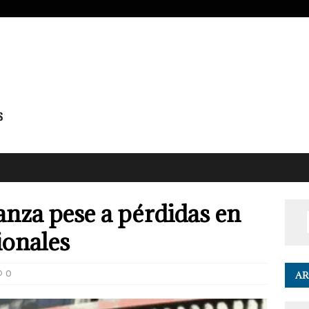
nza pese a pérdidas en
ionales
0
AR