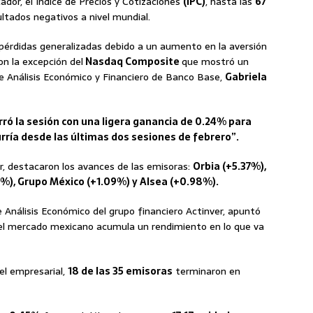
icador, el Índice de Precios y Cotizaciones
(IPC)
, hasta las
67
ultados negativos a nivel mundial.
 pérdidas generalizadas debido a un aumento en la aversión
on la excepción del
Nasdaq Composite
que mostró un
 de Análisis Económico y Financiero de Banco Base,
Gabriela
rró la sesión con una ligera ganancia de 0.24% para
curría desde las últimas dos sesiones de febrero”.
er, destacaron los avances de las emisoras:
Orbia (+5.37%),
9%), Grupo México (+1.09%) y Alsea (+0.98%).
e Análisis Económico del grupo financiero Actinver, apuntó
 el mercado mexicano acumula un rendimiento en lo que va
vel empresarial,
18 de las 35 emisoras
terminaron en