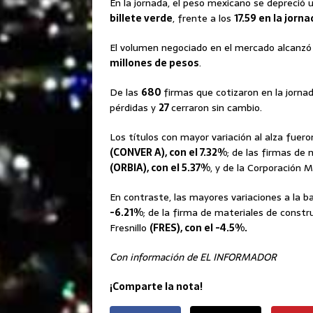
En la jornada, el peso mexicano se depreció 
billete verde
, frente a los
17.59 en la jorn
El volumen negociado en el mercado alcanzó 
millones de pesos
.
De las
680
firmas que cotizaron en la jorna
pérdidas y
27
cerraron sin cambio.
Los títulos con mayor variación al alza fuero
(CONVER A), con el 7.32%
; de las firmas de
(ORBIA), con el 5.37%
, y de la Corporación
En contraste, las mayores variaciones a la ba
-6.21%
; de la firma de materiales de const
Fresnillo
(FRES), con el -4.5%.
Con información de EL INFORMADOR
¡Comparte la nota!