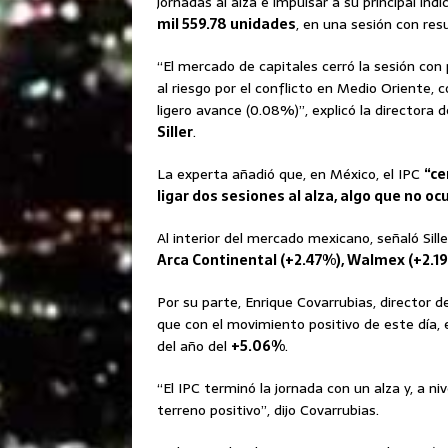
jornadas al alza e impulsar a su principal ind
mil 559.78 unidades
, en una sesión con res
“El mercado de capitales cerró la sesión con
al riesgo por el conflicto en Medio Oriente, c
ligero avance (0.08%)”, explicó la directora
Siller
.
La experta añadió que, en México, el IPC
“ce
ligar dos sesiones al alza, algo que no o
Al interior del mercado mexicano, señaló Sill
Arca Continental (+2.47%), Walmex (+2.1
Por su parte, Enrique Covarrubias, director d
que con el movimiento positivo de este día,
del año del
+5.06%
.
“El IPC terminó la jornada con un alza y, a ni
terreno positivo”, dijo Covarrubias.