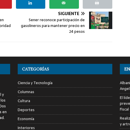
SIGUIENTE
 en
Sener reconoce participación de
toridad
gasolineros para mantener precio en
24 pesos
CATEGORÍAS
EN
Ciencia y Tecnología
Alban
Angel
Columnas
l y
El líd
 los
Cultura
preve
 Dos
Fiscal
Deportes
s en
ad.
Reali
Economía
y art
Interiores