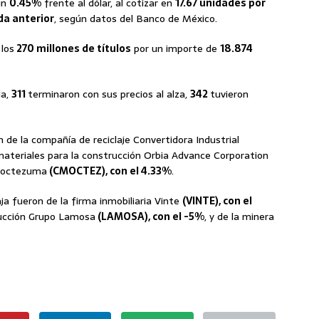
un
0.45%
frente al dólar, al cotizar en
17.67 unidades por
ada anterior
, según datos del Banco de México.
los
270 millones de títulos
por un importe de
18.874
da,
311
terminaron con sus precios al alza,
342
tuvieron
n de la compañía de reciclaje Convertidora Industrial
 materiales para la construcción Orbia Advance Corporation
 Moctezuma
(CMOCTEZ), con el 4.33%
.
ja fueron de la firma inmobiliaria Vinte
(VINTE), con el
rucción Grupo Lamosa
(LAMOSA), con el -5%
, y de la minera