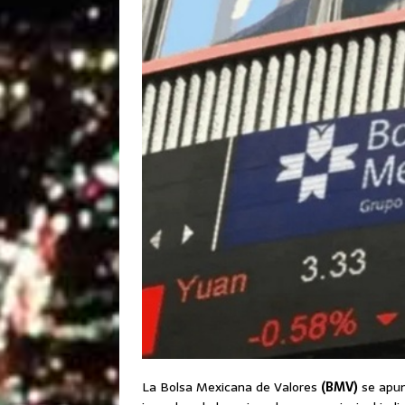
La Bolsa Mexicana de Valores
(BMV)
se apun