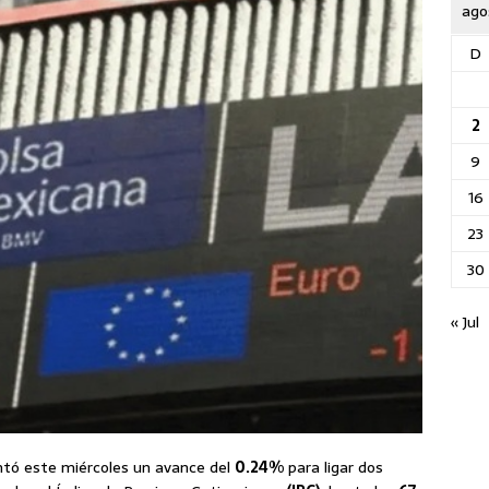
ago
D
2
9
16
23
30
« Jul
tó este miércoles un avance del
0.24%
para ligar dos