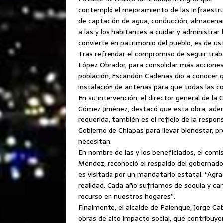
contempló el mejoramiento de las infraestr
de captación de agua, conducción, almacenam
a las y los habitantes a cuidar y administrar
convierte en patrimonio del pueblo, es de us
Tras refrendar el compromiso de seguir trab
López Obrador, para consolidar más acciones p
población, Escandón Cadenas dio a conocer q
instalación de antenas para que todas las c
En su intervención, el director general de la
Gómez Jiménez, destacó que esta obra, adem
requerida, también es el reflejo de la respons
Gobierno de Chiapas para llevar bienestar, pr
necesitan.
En nombre de las y los beneficiados, el comis
Méndez, reconoció el respaldo del gobernado
es visitada por un mandatario estatal. “Agr
realidad. Cada año sufríamos de sequía y c
recurso en nuestros hogares”.
Finalmente, el alcalde de Palenque, Jorge Cab
obras de alto impacto social, que contribuyen