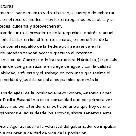
ucturas
iento, saneamiento y distribución, al tiempo de exhortar
 bien el recurso hídrico. “Hoy les entregamos esta obra y se
tedes, cuídenla y aprovéchenla”.
ajando junto al presidente de la República, Andrés Manuel
rioritarias en los diferentes rubros, en beneficio de la
ue con el respaldo de la Federación se avanza en la
omunidades tengan acceso gratuito al internet.
 Comisión de Caminos e Infraestructura Hidráulica, Jorge Luis
ás de que garantiza la entrega de agua y con la calidad
abilidad, esfuerzo y el trabajo en conjunto que realiza el
osperidad y justicia social a los pueblos que más lo
ariado ejidal de la localidad Nuevo Sonora, Antonio López
r Rutilio Escandón a esta comunidad que por primera vez
adecemos por atender una petición añeja que hoy es una
argábamos el agua desde los arroyos; ahora tenemos este
rera Aguilar, resaltó la voluntad del gobernador de impulsar
 a mejorar la calidad de vida de la población,