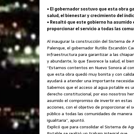
• El gobernador sostuvo que esta obra ga
salud, el bienestar y crecimiento del índ
• Resaltó que este gobierno ha asumido e
proporcionar el servicio a todas las com
Al inaugurar la construcción del Sistema de 
Palenque, el gobernador Rutilio Escandón Ca
infraestructura para garantizar a las chiapa
y abundante, lo que favorece la salud, el bie
“Estamos contentos en Nuevo Sonora al co
que esta obra quedó muy bonita y con calida
ayudará a atender una importante necesida
Sabemos que el acceso al agua potable es u
derecho constitucional, por eso nosotros h
asumido el compromiso de invertir en estas
acciones, con el objetivo de proporcionar el s
público a todas las comunidades de manera
igualitaria”, apuntó.
Explicó que para consolidar el Sistema de Ag
Potable se realizó un trabajo integral que