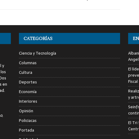
CATEGORÍAS
EN
Ciencia y Tecnología
Alban
Angel
Columnas
l y
El líd
 los
Cultura
preve
 Dos
Fiscal
Deportes
s en
ad.
Reali
Economía
y art
Interiores
Seinf
Opinión
conti
o,
Policiacas
El Tr
Centr
Portada