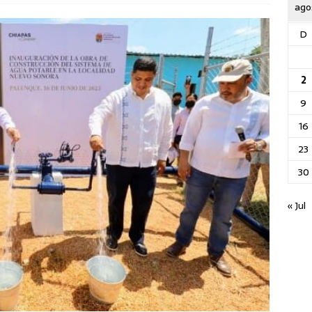
ago
D
2
9
16
23
30
« Jul