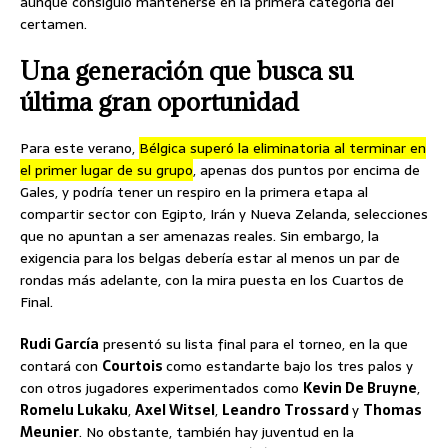
aunque consiguió mantenerse en la primera categoría del
certamen.
Una generación que busca su
última gran oportunidad
Para este verano,
Bélgica superó la eliminatoria al terminar en
el primer lugar de su grupo
, apenas dos puntos por encima de
Gales, y podría tener un respiro en la primera etapa al
compartir sector con Egipto, Irán y Nueva Zelanda, selecciones
que no apuntan a ser amenazas reales. Sin embargo, la
exigencia para los belgas debería estar al menos un par de
rondas más adelante, con la mira puesta en los Cuartos de
Final.
Rudi García
presentó su lista final para el torneo, en la que
contará con
Courtois
como estandarte bajo los tres palos y
con otros jugadores experimentados como
Kevin De Bruyne
,
Romelu Lukaku
,
Axel Witsel
,
Leandro Trossard
y
Thomas
Meunier
. No obstante, también hay juventud en la