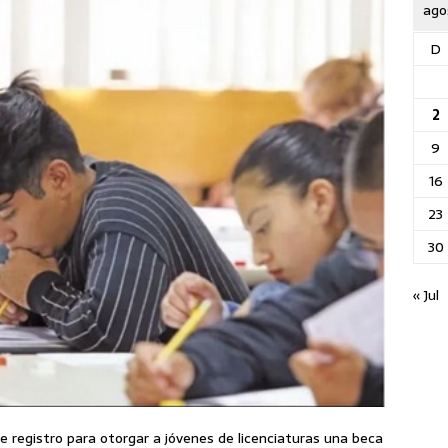
ago
D
2
9
16
23
30
« Jul
 registro para otorgar a jóvenes de licenciaturas una beca