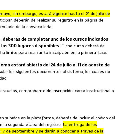
ayo, sin embargo, estará vigente hasta el 21 de julio de
cipar, deberán de realizar su registro en la página de
ulario de la convocatoria.
n,
deberás de completar uno de los cursos indicados
 los 300 lugares disponibles.
Dicho curso deberá de
ha límite para realizar tu inscripción en la primera fase.
tema estará abierto del 24 de julio al 11 de agosto de
bir los siguientes documentos al sistema, los cuales no
dad:
estudios, comprobante de inscripción, carta institucional o
subidos en la plataforma, deberás de incluir el código del
n la segunda etapa del registro.
La entrega de los
el 7 de septiembre y se darán a conocer a través de la