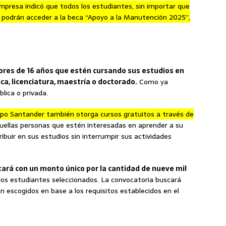
mpresa indicó que todos los estudiantes, sin importar que
, podrán acceder a la beca “Apoyo a la Manutención 2025”,
res de 16 años que estén cursando sus estudios en
ca, licenciatura, maestría o doctorado.
Como ya
lica o privada.
po Santander también otorga cursos gratuitos a través de
ellas personas que estén interesadas en aprender a su
buir en sus estudios sin interrumpir sus actividades
ará con un monto único por la cantidad de nueve mil
los estudiantes seleccionados. La convocatoria buscará
n escogidos en base a los requisitos establecidos en el