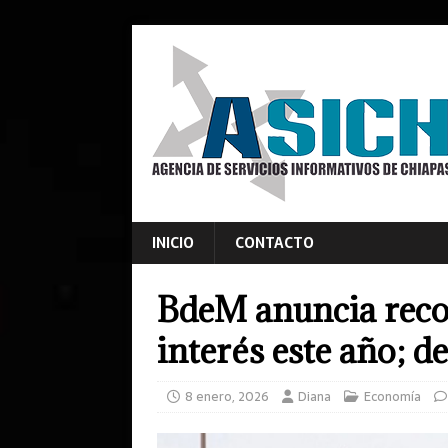
INICIO
CONTACTO
BdeM anuncia recor
interés este año; d
8 enero, 2026
Diana
Economía