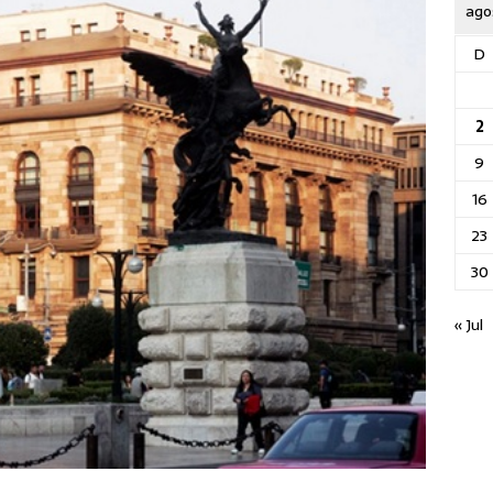
ago
D
2
9
16
23
30
« Jul