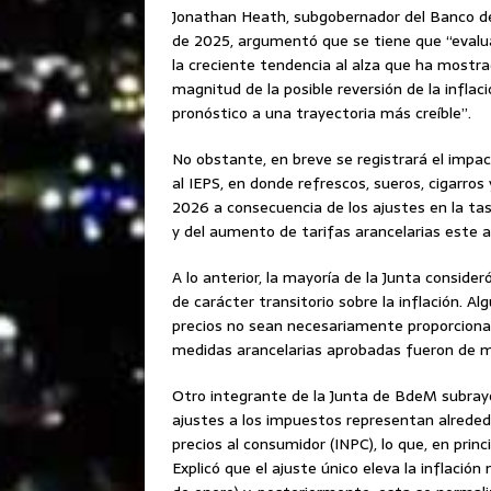
Jonathan Heath, subgobernador del Banco de 
de 2025, argumentó que se tiene que “evalu
la creciente tendencia al alza que ha mostra
magnitud de la posible reversión de la inflac
pronóstico a una trayectoria más creíble”.
No obstante, en breve se registrará el impac
al IEPS, en donde refrescos, sueros, cigarro
2026 a consecuencia de los ajustes en la tas
y del aumento de tarifas arancelarias este a
A lo anterior, la mayoría de la Junta consid
de carácter transitorio sobre la inflación.
precios no sean necesariamente proporcional
medidas arancelarias aprobadas fueron de m
Otro integrante de la Junta de BdeM subray
ajustes a los impuestos representan alrededo
precios al consumidor (INPC), lo que, en princi
Explicó que el ajuste único eleva la inflaci