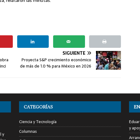
za, relataron las minutas.
SIGUIENTE
 obra
Proyecta S&P crecimiento económico
inci
de más de 1.0 % para México en 2026
CATEGORÍAS
EN
Ciencia y Tecnología
Eduar
y apo
Columnas
l y
Arranc