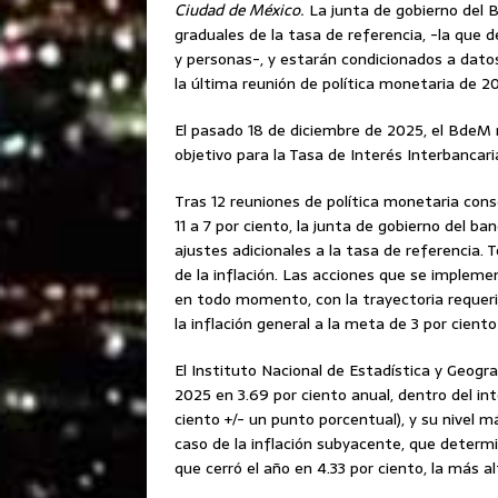
Ciudad de México.
La junta de gobierno del
graduales de la tasa de referencia, -la que 
y personas-, y estarán condicionados a dat
la última reunión de política monetaria de 2
El pasado 18 de diciembre de 2025, el BdeM r
objetivo para la Tasa de Interés Interbancaria
Tras 12 reuniones de política monetaria conse
11 a 7 por ciento, la junta de gobierno del b
ajustes adicionales a la tasa de referencia
de la inflación. Las acciones que se impleme
en todo momento, con la trayectoria requeri
la inflación general a la meta de 3 por ciento
El Instituto Nacional de Estadística y Geogra
2025 en 3.69 por ciento anual, dentro del int
ciento +/- un punto porcentual), y su nivel 
caso de la inflación subyacente, que determin
que cerró el año en 4.33 por ciento, la más a